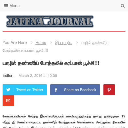
Menu
You Are Here
Home
இப்படியும்..
யாழில் தண்ணீர்ப்
போத்தலில் கரப்பான் பூச்சி!!!
யாழில் தண்ணீர்ப் போத்தலில் கரப்பான் பூச்சி!!!
Editor
-
March 2, 2016 at 10:06
Tweet on Twitter
Share on Facebook
கோண்டாவிலைச் சேர்ந்த இளைஞரொருவர் சுகவீனமுற்றிருந்த தனது தாயாருக்கு 19
லீற்றர் நீர் கொள்ளளவுடைய தண்ணீர்ப் போத்தலைக் கொள்வனவு செய்துள்ள நிலையில்