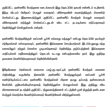
குறிப்பிட்ட தண்ணீர்ப் போத்தலை உடைக்காமல் இது தொடர்பில் தாயார் என்னிடம் கூறினார்.
இந்த விடயம் பிரதேசப் பொதுச் சுகாதாரப் பரிசோதகரின் கவனத்திற்குக் கொண்டு
செல்லப்பட்டது. இதனையடுத்துக் குறிப்பிட்ட தண்ணீர்ப் போத்தல் பொதுச் சுகாதாரப்
பரிசோதகரால் எடுத்துச் செல்லப்பட்டதுடன் உரிய சட்ட நடவடிக்கை எடுப்பதாகவும்
தெரிவித்துச் சென்றுள்ளார். என்றார்.
தண்ணீர்ப் போத்தலிற்குள் கரப்பான் பூச்சி எவ்வாறு வந்தது? என்பது தொடர்பில் தமக்குச்
சந்தேகங்கள் உள்ளதாகவும், தண்ணீரில் இவ்வாறான செயற்பாடுகள் இடம்பெறுவது எந்த
வகையிலும் ஏற்றுக் கொள்ள முடியாதெனவும் தெரிவித்த குடும்பத்தினர் இவ்வாறான
பாதிப்புக்கள் எதிர்காலத்திலும் தொடரக் கூடாது என்பதற்காகவே தாம் இது குறித்த
தகவலை வெளியிடுவதாகவும் தெரிவிக்கின்றனர்.
இதேவேளை அண்மைக் காலமாக யாழ்.குடாநாட்டில் தண்ணீர்ப் போத்தல் பாவனை
அதிகரித்து வருகின்ற நிலையில் தண்ணீர்ப் போத்தலுக்குள் கரப்பான் பூச்சி
கண்டுபிடிக்கப்பட்டமை தண்ணீர்ப் போத்தல்கள் மீதான தமது நம்பகத் தன்மையைக்
கேள்விக் குறியாக்கியுள்ளதாகத் தெரிவித்துள்ள பொதுமக்கள் இது குறித்து உரிய
விசாரணைகள் நடாத்திக் குறிப்பிட்ட நிறுவனத்தினைச் சட்டத்தின் முன் நிறுத்தி தண்டனை
பெற்றுக் கொடுக்க வேண்டுமெனவும் வேண்டுகோள் விடுத்துள்ளனர்.