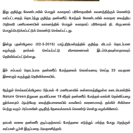
இது குறித்து கோண்டாவில் பொதுச் சுகாதாரப் பரிசோதகரின் கவனத்திற்குக் கொண்டு
வரப்பட்டதைத் தொடர்ந்து குறித்த தண்ணீர்ப் போத்தல் கோண்டாவில் சுகாதார வைத்திய
அதிகாரி பணிமனையின் வாகனத்தில் பொதுச் சுகாதாரப் பரிசோதகர் தி. கிருபனால்
பொறுப்பெடுக்கப்பட்டுக் கொண்டு செல்லப்பட்டது.
இன்று புதன்கிழமை (02-3-2016) யாழ்.நீதிமன்றத்தில் குறித்த விடயம் தொடர்பான
வழக்குத் தாக்கல் செய்யப்பட்டு விசாரணைகள் இடம்பெறவுள்ளதாகவும்
தெரிவிக்கப்பட்டுள்ளது.
இச் சம்பவம் தொடர்பாக தண்ணீர்ப் போத்தலைக் கொள்வனவு செய்த 33 வயதான
இளைஞர் கருத்துத் தெரிவிக்கையில்,
நேற்றுச் செவ்வாய்க்கிழமை பிற்பகல் -6 மணியளவில் சுன்னாகத்திலுள்ள கடையொன்றில்
Nature Green நிறுவன தயாரிப்பான 19 லீற்றர் தண்ணீர்ப் போத்தல் வாங்கி தெல்லிப்பழை
துர்க்காபுரம் ஆயுர்வேத வைத்தியசாலையில் சுகவீனம் காரணமாகத் தங்கிச் சிகிச்சை
பெற்று வரும் அம்மாவின் குடிநீர்த் தேவைக்காகக் கொண்டு சென்று வழங்கினோம்.
தாயார் காலை தண்ணீர் குடிப்பதற்காகப் போத்தலை எடுத்துப் பார்த்த போது அதற்குள்
கரப்பான் பூச்சி இருப்பதை அவதானித்தார்.