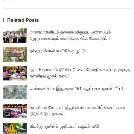
Related Posts
மாணவர்களிடம் தலைமைத்துவப் பண்பையும்
ஆளுமையையும் வளர்த்தெடுக்க வேண்டும்!!
நல்லூர் கோவில் வீதிக்கு பூட்டு!!
தரம் 5 புலமைப்பரிசில் பரீட்சை; மேலதிக வகுப்புகளுக்கு
நள்ளிரவு முதல் தடை!
செம்மணியில் இதுவரை 481 எலும்புக்கூடுகள் மீட்பு!
வவுனியா கோர விபத்து: விசாரணையில் வௌியான
திடுக்கிடும் தகவல்!
விபத்து ஒன்றில் முதியவர் ஒருவர் பலி!!