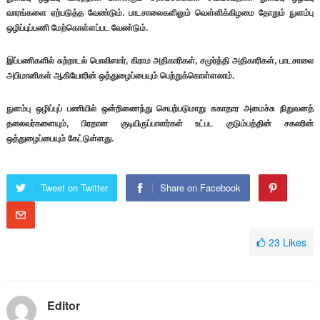
வாரங்களை ஏற்படுத்த வேண்டும். பாடசாலைகளிலும் வெள்ளிக்கிழமை தோறும் நுளம்பு
ஒழிப்புப்பணி மேற்கொள்ளப்பட வேண்டும்.
இப்பணிகளில் சுற்றாடல் பொலிஸார், கிராம அதிகாரிகள், சமுர்த்தி அதிகாரிகள், பாடசாலை
அபிமானிகள் ஆகியோரின் ஒத்துழைப்பையும் பெற்றுக்கொள்ளலாம்.
நுளம்பு ஒழிப்புப் பணியில் ஒன்றிணைந்து செயற்படுமாறு சுகாதார அமைச்சு நிறுவனத்
தலைவர்களையும், பிரதான குடியிருப்பாளர்கள் உட்பட குடும்பத்தின் சகலரின்
ஒத்துழைப்பையும் கேட்டுள்ளது.
Tweet on Twitter
Share on Facebook
23
Likes
Editor