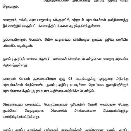
அனுஷ்டிக்கப்படும் இரண்டாவது நுளம்பு ஒழிப்பு வாரம்
இதுவாகும்.
சுகாதாரம், கல்வி, அரச பாதுகாப்பு உள்ளூராட்சி, சுற்றாடல் அமைச்சுக்கள் ஒன்றிணைந்து
இவ்வாரத்தில் பலதரப்பட்ட வேலைத்திட்டங்களை ஒழுங்கு செய்துள்ளன.
முப்படையினரும், பொலிஸ், சிவில் பாதுகாப்புப் பிரிவினரும் நுளம்பு ஒழிப்பு பணியில்
பங்களிப்பு வழங்குவர்.
நுளம்பு ஒழிப்புப் பணியை தேசியப் பணியாகக் கொள்ள வேண்டுமென சுகாதார அமைச்சு
தெரிவித்துள்ளது.
சுகாதாரச் செயலர் தலைமையிலான குழு 03 மாதங்களுக்கு ஒருமுறை அந்தந்த
அமைச்சுக்கள் மேற்கொண்ட நுளம்பு ஒழிப்பு நடவடிக்கை தொடர்பாக ஜனாதிபதிக்கும்
அமைச்சரவைக்கும் முழுமையான அறிக்கை சமர்ப்பிக்க வேண்டும்.
அகற்றக்கூடிய பலதரப்பட்ட பொருட்களையும் ஓரிடத்தில் தேக்கி வைப்பதால் டெங்கு
குடம்பிகள் பெருகுவதாக அமைச்சின் அண்மைக்கால ஆய்வுகளிலிருந்து
கண்டுபிடிக்கப்பட்டுள்ளது.
நுளம்பு ஒழிப்பு வாரத்தின் பின்னரும் அமைச்சுக்கள் வெவ்வேறான நுளம்பு ஒழிப்பு