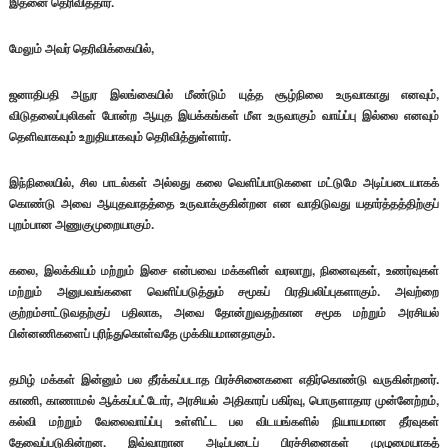
இதனை தெரிவித்தார்.
மேலும் அவர் தெரிவிக்கையில்,
ஜனாதிபதி அநுர இலங்கையில் மீண்டும் யுத்த சூழ்நிலை உருவாகாது எனவும்,
விடுதலைப்புலிகள் போன்ற ஆயுத இயக்கங்கள் மீள உருவாகும் வாய்ப்பு இல்லை எனவும்
தெளிவாகவும் உறுதியாகவும் தெரிவித்துள்ளார்.
இந்நிலையில், சில பாடல்கள் அல்லது கலை வெளிப்பாடுகளை மட்டுமே அடிப்படையாகக்
கொண்டு அவை ஆயுதவாதத்தை உருவாக்குகின்றன என வாதிடுவது யதார்த்தத்திற்குப்
புறம்பான அணுகுமுறையாகும்.
கலை, இலக்கியம் மற்றும் இசை என்பவை மக்களின் வரலாறு, நினைவுகள், உணர்வுகள்
மற்றும் அனுபவங்களை வெளிப்படுத்தும் சமூகப் பிரதிபலிப்புகளாகும். அவற்றை
குற்றம்சாட்டுவதற்குப் பதிலாக, அவை தோன்றுவதற்கான சமூக மற்றும் அரசியல்
பின்னணிகளைப் புரிந்துகொள்வதே முக்கியமானதாகும்.
தமிழ் மக்கள் இன்னும் பல தீர்க்கப்படாத பிரச்சினைகளை எதிர்கொண்டு வருகின்றனர்.
காணி, காணாமல் ஆக்கப்பட்டோர், அரசியல் அதிகாரப் பகிர்வு, பொருளாதார முன்னேற்றம்,
கல்வி மற்றும் வேலைவாய்ப்பு உள்ளிட்ட பல விடயங்களில் நியாயமான தீர்வுகள்
தேவைப்படுகின்றன. இவ்வாறான அடிப்படைப் பிரச்சினைகள் முழுமையாகத்