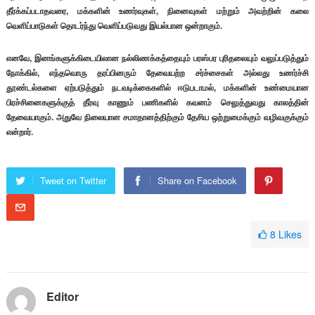
தீர்க்கப்படாதவரை, மக்களின் உணர்வுகள், நினைவுகள் மற்றும் அவற்றின் கலை
வெளிப்பாடுகள் தொடர்ந்து வெளிப்படுவது இயல்பான ஒன்றாகும்.
எனவே, இனங்களுக்கிடையிலான நல்லிணக்கத்தையும் பரஸ்பர புரிதலையும் வலுப்படுத்தும்
நோக்கில், எந்தவொரு தரப்பினரும் தேவையற்ற சர்ச்சைகள் அல்லது உணர்ச்சி
தூண்டல்களை ஏற்படுத்தும் நடவடிக்கைகளில் ஈடுபடாமல், மக்களின் உண்மையான
பிரச்சினைகளுக்குத் தீர்வு காணும் பணிகளில் கவனம் செலுத்துவது காலத்தின்
தேவையாகும். அதுவே நிலையான சமாதானத்திற்கும் தேசிய ஒற்றுமைக்கும் வழிவகுக்கும்
என்றார்.
Tweet on Twitter
Share on Facebook
8
Likes
Editor