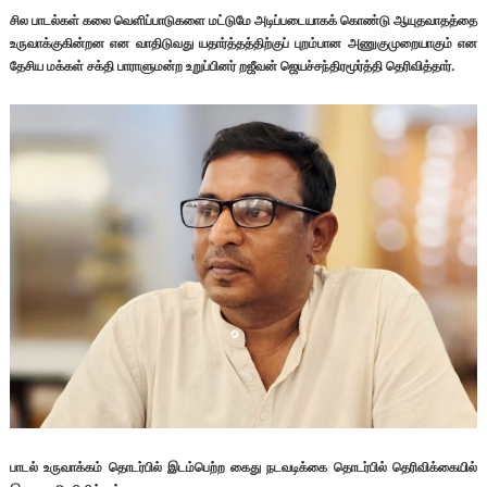
சில பாடல்கள் கலை வெளிப்பாடுகளை மட்டுமே அடிப்படையாகக் கொண்டு ஆயுதவாதத்தை
உருவாக்குகின்றன என வாதிடுவது யதார்த்தத்திற்குப் புறம்பான அணுகுமுறையாகும் என
தேசிய மக்கள் சக்தி பாராளுமன்ற உறுப்பினர் றஜீவன் ஜெயச்சந்திரமூர்த்தி தெரிவித்தார்.
பாடல் உருவாக்கம் தொடர்பில் இடம்பெற்ற கைது நடவடிக்கை தொடர்பில் தெரிவிக்கையில்