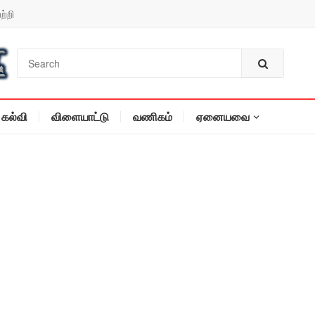
ற்றி
கல்வி
விளையாட்டு
வணிகம்
ஏனையவை