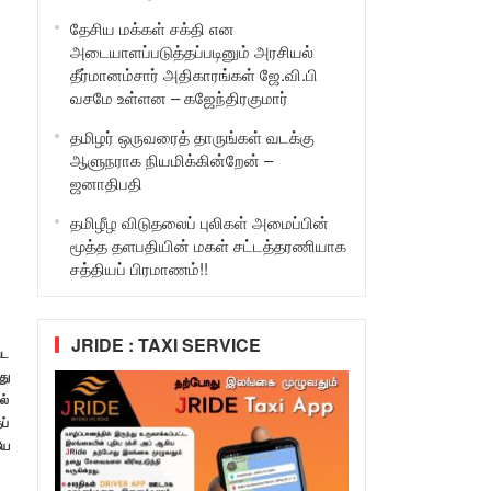
தேசிய மக்கள் சக்தி என
அடையாளப்படுத்தப்படினும் அரசியல்
தீர்மானம்சார் அதிகாரங்கள் ஜே.வி.பி
வசமே உள்ளன – கஜேந்திரகுமார்
தமிழர் ஒருவரைத் தாருங்கள் வடக்கு
ஆளுநராக நியமிக்கின்றேன் –
ஜனாதிபதி
தமிழீழ விடுதலைப் புலிகள் அமைப்பின்
மூத்த தளபதியின் மகள் சட்டத்தரணியாக
சத்தியப் பிரமாணம்!!
JRIDE : TAXI SERVICE
ிட
து
ல்
ப்
யே