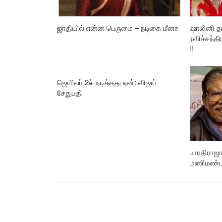
ஜாதியில் என்ன பெருமை – நடிகை மீனா
ஷாலினி தய
ரவிச்சந்தி
!!
ஜெயிலர் 2ல் நடித்தது ஏன்: விஜய்
சேதுபதி
பாரதிராஜா
மணிமண்ட