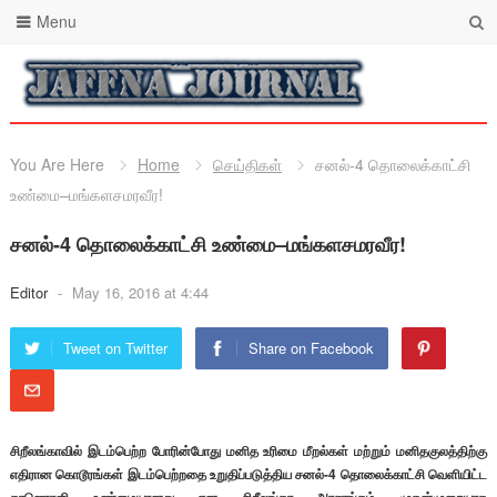
Menu
You Are Here
Home
செய்திகள்
சனல்-4 தொலைக்காட்சி
உண்மை–மங்களசமரவீர!
சனல்-4 தொலைக்காட்சி உண்மை–மங்களசமரவீர!
Editor
-
May 16, 2016 at 4:44
Tweet on Twitter
Share on Facebook
சிறீலங்காவில் இடம்பெற்ற போரின்போது மனித உரிமை மீறல்கள் மற்றும் மனிதகுலத்திற்கு
எதிரான கொடூரங்கள் இடம்பெற்றதை உறுதிப்படுத்திய சனல்-4 தொலைக்காட்சி வெளியிட்ட