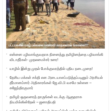
பட்டபகலில் யாழ்.பல்கலை மாணவி காதலனால் கொலை!!!
என்னை பழிவாங்குவதாக நினைத்து தமிழினத்தை பழிவாங்கி
விடாதீர்கள்- முதலமைச்சர் உரை!
யாழில் இன்று முதல் போக்குவரத்தில் புதிய நடைமுறை!
தேசிய மக்கள் சக்தி என அடையாளப்படுத்தப்படினும் அரசியல்
தீர்மானம்சார் அதிகாரங்கள் ஜே.வி.பி வசமே உள்ளன –
கஜேந்திரகுமார்
தமிழர் ஒருவரைத் தாருங்கள் வடக்கு ஆளுநராக
நியமிக்கின்றேன் – ஜனாதிபதி
தமிழீழ விடுதலைப் புலிகள் அமைப்பின் மூத்த தளபதியின்