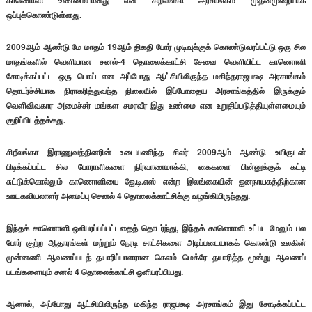
காணொளி உண்மையானது என சிறீலங்கா அரசாங்கம் முதன்முறையாக
ஒப்புக்கொண்டுள்ளது.
2009ஆம் ஆண்டு மே மாதம் 19ஆம் திகதி போர் முடிவுக்குக் கொண்டுவரப்பட்டு ஒரு சில
மாதங்களில் வெளியான சனல்-4 தொலைக்காட்சி சேவை வெளியிட்ட காணொளி
சோடிக்கப்பட்ட ஒரு பொய் என அப்போது ஆட்சியிலிருந்த மகிந்தராஜபக்ஷ அரசாங்கம்
தொடர்ச்சியாக நிராகரித்துவந்த நிலையில் இப்போதைய அரசாங்கத்தில் இருக்கும்
வெளிவிவகார அமைச்சர் மங்கள சமரவீர இது உண்மை என உறுதிப்படுத்தியுள்ளமையும்
குறிப்பிடத்தக்கது.
சிறீலங்கா இராணுவத்தினரின் உடையணிந்த சிலர் 2009ஆம் ஆண்டு உயிருடன்
பிடிக்கப்பட்ட சில போராளிகளை நிர்வாணமாக்கி, கைகளை பின்னுக்குக் கட்டி
சுட்டுக்கொல்லும் காணொளியை ஜே.டி.எஸ் என்ற இலங்கையின் ஜனநாயகத்திற்கான
ஊடகவியலாளர் அமைப்பு செனல் 4 தொலைக்காட்சிக்கு வழங்கியிருந்தது.
இந்தக் காணொளி ஒலிபரப்பப்பட்டதைத் தொடர்ந்து, இந்தக் காணொளி உட்பட மேலும் பல
போர் குற்ற ஆதாரங்கள் மற்றும் நேரடி சாட்சிகளை அடிப்படையாகக் கொண்டு உலகின்
முன்னணி ஆவணப்படத் தயாரிப்பாளரான கெலம் மெக்ரே தயாரித்த மூன்று ஆவணப்
படங்களையும் சனல் 4 தொலைக்காட்சி ஒளிபரப்பியது.
ஆனால், அப்போது ஆட்சியிலிருந்த மகிந்த ராஜபக்ஷ அரசாங்கம் இது சோடிக்கப்பட்ட