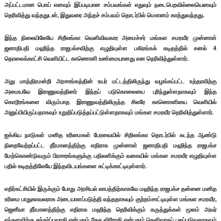
அப்பட்டமான பொய் எனவும் இப்படியான சம்பவங்கள் எதுவும் நடைபெறவில்லையெனவும்
தெரிவித்து வந்ததுடன், இதுவரை அந்தச் சம்பவம் தொடர்பில் மௌனம் காத்துவந்தது.
இந்த நிலையிலேயே சிறீலங்கா வெளிவிவகார அமைச்சர் மங்கள சமரவீர முன்னாள்
ஜனாதிபதி மஹிந்த ராஜபக்சவிற்கு எழுதியுள்ள பகிரங்கக் கடிதத்தில் சனல் 4
தொலைக்காட்சி வெளியிட்ட காணொளி உண்மையானது என தெரிவித்துள்ளார்.
அது மாத்திரமன்றி அரசாங்கத்தின் உயர் மட்டத்திலிருந்து வழங்கப்பட்ட உத்தரவிற்கு
அமையவே இராணுவத்தினர் இந்தப் படுகொலையை புரிந்துள்ளதாகவும் இந்த
கொடூரங்களை விரும்பாத இராணுவத்திலிருந்த சிலரே காணொளியை வெளியில்
அனுப்பியிருப்பதாகவும் உறுதிப்படுத்தப்பட்டுள்ளதாகவும் மங்கள சமரவீர தெரிவித்துள்ளார்.
ஐக்கிய நாடுகள் மனித உரிமைகள் பேரவையில் சிறிலங்கா தொடர்பில் கடந்த ஆண்டு
நிறைவேற்றப்பட்ட தீர்மானத்திற்கு எதிராக முன்னாள் ஜனாதிபதி மஹிந்த ராஜபக்ச
மேற்கொண்டுவரும் பிரசாரங்களுக்கு பதிலளிக்கும் வகையில் மங்கள சமரவீர எழுதியுள்ள
பதில் கடிதத்திலேயே இந்தவிடயங்களை சுட்டிக்காட்டியுள்ளார்.
எதிர்கட்சியில் இருக்கும் போது அரசியல் லாபத்திற்காகவே மஹிந்த ராஜபக்ச தன்னை மனித
உரிமை பாதுகாவலராக அடையாளப்படுத்தி வந்ததாகவும் குற்றம்சாட்டியுள்ள மங்கள சமரவீர,
ஜெனீவா தீர்மானத்திற்கு எதிராக மஹிந்த தெரிவிக்கும் கருத்துக்கள் மூலம் அவர்
எந்தளவிற்கு சந்தர்ப்பவாதி என்பதும் தேச விரோதி என்பதும் தெளிவாகப் புலப்படுவதாகவும்