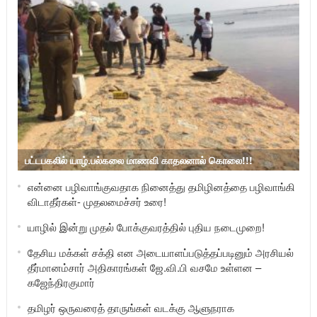
பட்டபகலில் யாழ்.பல்கலை மாணவி காதலனால் கொலை!!!
என்னை பழிவாங்குவதாக நினைத்து தமிழினத்தை பழிவாங்கி
விடாதீர்கள்- முதலமைச்சர் உரை!
யாழில் இன்று முதல் போக்குவரத்தில் புதிய நடைமுறை!
தேசிய மக்கள் சக்தி என அடையாளப்படுத்தப்படினும் அரசியல்
தீர்மானம்சார் அதிகாரங்கள் ஜே.வி.பி வசமே உள்ளன –
கஜேந்திரகுமார்
தமிழர் ஒருவரைத் தாருங்கள் வடக்கு ஆளுநராக