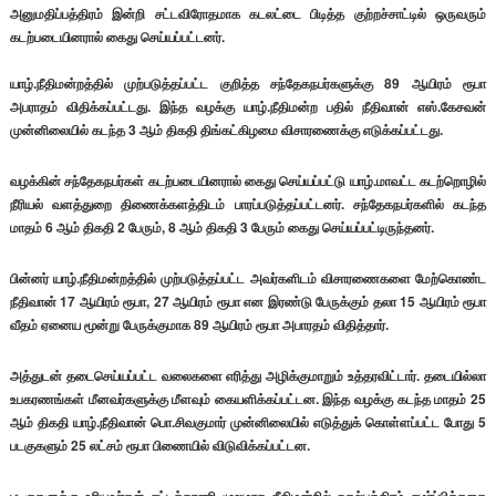
அனுமதிப்பத்திரம் இன்றி சட்டவிரோதமாக கடலட்டை பிடித்த குற்றச்சாட்டில் ஒருவரும்
கடற்படையினரால் கைது செய்யப்பட்டனர்.
யாழ்.நீதிமன்றத்தில் முற்படுத்தப்பட்ட குறித்த சந்தேகநபர்களுக்கு 89 ஆயிரம் ரூபா
அபராதம் விதிக்கப்பட்டது. இந்த வழக்கு யாழ்.நீதிமன்ற பதில் நீதிவான் எஸ்.கேசவன்
முன்னிலையில் கடந்த 3 ஆம் திகதி திங்கட்கிழமை விசாரணைக்கு எடுக்கப்பட்டது.
வழக்கின் சந்தேகநபர்கள் கடற்படையினரால் கைது செய்யப்பட்டு யாழ்.மாவட்ட கடற்றொழில்
நீரியல் வளத்துறை திணைக்களத்திடம் பாரப்படுத்தப்பட்டனர். சந்தேகநபர்களில் கடந்த
மாதம் 6 ஆம் திகதி 2 பேரும், 8 ஆம் திகதி 3 பேரும் கைது செய்யப்பட்டிருந்தனர்.
பின்னர் யாழ்.நீதிமன்றத்தில் முற்படுத்தப்பட்ட அவர்களிடம் விசாரணைகளை மேற்கொண்ட
நீதிவான் 17 ஆயிரம் ரூபா, 27 ஆயிரம் ரூபா என இரண்டு பேருக்கும் தலா 15 ஆயிரம் ரூபா
வீதம் ஏனைய மூன்று பேருக்குமாக 89 ஆயிரம் ரூபா அபாரதம் விதித்தார்.
அத்துடன் தடைசெய்யப்பட்ட வலைகளை எரித்து அழிக்குமாறும் உத்தரவிட்டார். தடையில்லா
உபகரணங்கள் மீனவர்களுக்கு மீளவும் கையளிக்கப்பட்டன. இந்த வழக்கு கடந்த மாதம் 25
ஆம் திகதி யாழ்.நீதிவான் பொ.சிவகுமார் முன்னிலையில் எடுத்துக் கொள்ளப்பட்ட போது 5
படகுகளும் 25 லட்சம் ரூபா பிணையில் விடுவிக்கப்பட்டன.