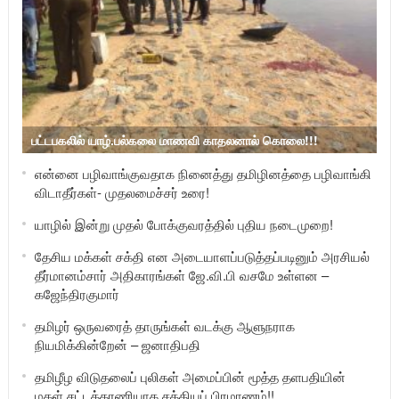
பட்டபகலில் யாழ்.பல்கலை மாணவி காதலனால் கொலை!!!
என்னை பழிவாங்குவதாக நினைத்து தமிழினத்தை பழிவாங்கி
விடாதீர்கள்- முதலமைச்சர் உரை!
யாழில் இன்று முதல் போக்குவரத்தில் புதிய நடைமுறை!
தேசிய மக்கள் சக்தி என அடையாளப்படுத்தப்படினும் அரசியல்
தீர்மானம்சார் அதிகாரங்கள் ஜே.வி.பி வசமே உள்ளன –
கஜேந்திரகுமார்
தமிழர் ஒருவரைத் தாருங்கள் வடக்கு ஆளுநராக
நியமிக்கின்றேன் – ஜனாதிபதி
தமிழீழ விடுதலைப் புலிகள் அமைப்பின் மூத்த தளபதியின்
மகள் சட்டத்தரணியாக சத்தியப் பிரமாணம்!!