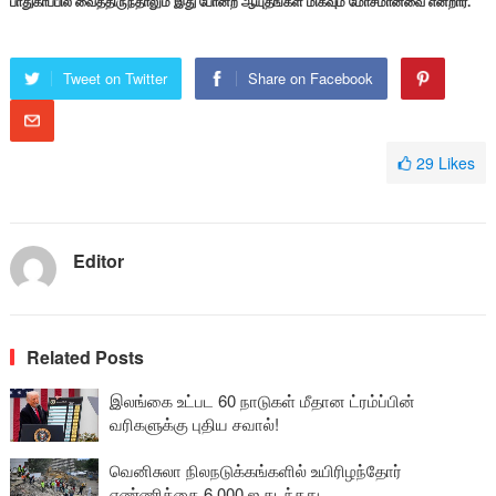
பாதுகாப்பில் வைத்திருந்தாலும் இது போன்ற ஆயுதங்கள் மிகவும் மோசமானவை என்றார்.
Tweet on Twitter
Share on Facebook
29
Likes
Editor
Related Posts
இலங்கை உட்பட 60 நாடுகள் மீதான ட்ரம்ப்பின்
வரிகளுக்கு புதிய சவால்!
வெனிசுலா நிலநடுக்கங்களில் உயிரிழந்தோர்
எண்ணிக்கை 6,000 ஐ கடந்தது