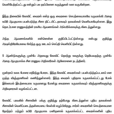
வெளியேற்றப்பட்டது என்றும் பல தரப்பிலான கருத்துகள் உலா வருகின்றன.
இந்த நிலையில் கோவிட் வைரஸ் என்ற ஒரு வைரஸை செயற்கையாகவே உருவாக்கி அதை
உயிரி ஆயுதமாக பயன்படுத்த சீனா திட்டமிட்டதாகவும் தகவல்கள் வெளியாகியுள்ளன. இது
தொடர்பான ராணுவத்தின் ரகசிய ஆவணங்கள் அமெரிக்காவுக்கு கிடைத்துள்ளது.
அந்த ஆவணங்களில் என்னென்ன குறிப்பிடப்பட்டுள்ளது என்பது குறித்து
அவுஸ்திரேலியாவை சேர்ந்த ஒரு ஊடகம் செய்தி வெளியிட்டுள்ளது.
5 ஆண்டுகளுக்கு முன்பே அதாவது கோவிட் தொற்று உலகுக்கு தெரியவதற்கு முன்பே
அதை ஆயுதமாக்க சீன ராணுவ அதிகாரிகள் ஆலோசனை நடத்தினர்.
மூன்றாம் உலக போரை எதிர்த்து போராட இந்த கோவிட் வைரஸ்கள் பயன்படுத்தப்படலாம் என
மூத்த விஞ்ஞானிகள் கணித்துள்ளனர். இந்த வைரஸ் புதிதாக உருவாக்கப்பட்டது போல்
இல்லாமல் இயற்கையாக உருவானது போன்று வைரஸை உருவாக்கவும் விஞ்ஞானிகளுக்கு
அறிவுரைகள் வழங்கப்பட்டன.
கோவிட் பரவலில் சீனாவின் பங்கு குறித்து தற்போது கிடைத்துள்ள புதிய தகவல்கள்
சீனாவின் வெளிப்படைத்தன்மையை கேள்வி எழுப்பிகிறது. சார்ஸ் வைரஸின் செயற்கையான
தோற்றம் மற்றும் உயிரி ஆயுதமாக மனிதனால் உருவாக்கப்பட்ட வைரஸ்களின் புதிய