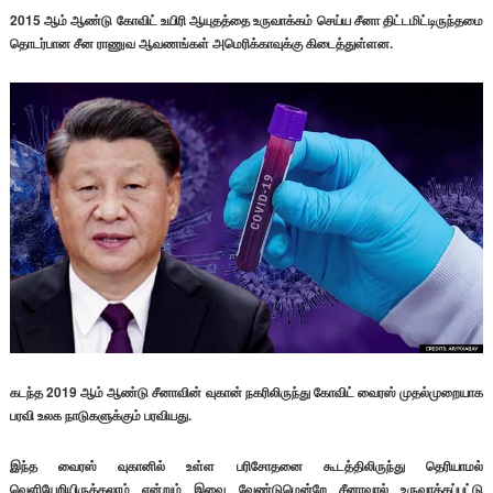
2015 ஆம் ஆண்டு கோவிட் உயிரி ஆயுதத்தை உருவாக்கம் செய்ய சீனா திட்டமிட்டிருந்தமை
தொடர்பான சீன ராணுவ ஆவணங்கள் அமெரிக்காவுக்கு கிடைத்துள்ளன.
கடந்த 2019 ஆம் ஆண்டு சீனாவின் வுகான் நகரிலிருந்து கோவிட் வைரஸ் முதல்முறையாக
பரவி உலக நாடுகளுக்கும் பரவியது.
இந்த வைரஸ் வுகானில் உள்ள பரிசோதனை கூடத்திலிருந்து தெரியாமல்
வெளியேறியிருக்கலாம் என்றும் இவை வேண்டுமென்றே சீனாவால் உருவாக்கப்பட்டு