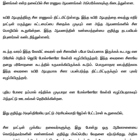
இனங்கள் என்ற தலைப்பில் சீன ராணுவ ஆவணங்கள் அமெரிக்காவுக்கு கிடைத்துள்ளன.
உயிரி ஆயுதத்திர்கு சீன ராணுவம் திட்டமிட்டுள்ளது. இந்த உயிரி ஆயுதத்தை வைத்து எதிர்
நாட்டின் மருத்துவ கட்டமைப்பை சிதைக்க முடியும் என அந்த ஆவணங்களில் சீன
மொழியில் கூறுகின்றன. இந்த ஆவணத்தின் உண்மைத்தன்மை குறித்து தடயவியல்
நிபுணர்கள் கண்டறிந்துள்ளனர்.
கடந்த வாரம் இந்த கோவிட் வைரஸ் ஏன் சீனாவின் பயோ வெப்பனாக இருக்கக் கூடாது என
பிரேசில் அதிபர் ஜெயிர் போல்சனேரோ கேள்வி எழுப்பியிருந்தார். இந்த வைரஸை சீனாவே
தனது பரிசோதனை கூடத்தில் உருவாக்கியிருக்கக் கூடும். பொருளாதார லாபத்திற்காக
இந்த வைரஸை உயிரி ஆயுதமாக சீனா பயன்படுத்த திட்டமிட்டிருக்கும் என புகார்
எழுப்பியிருந்தார்.
புதிய போரை நம்மால் சந்திக்க முடியாதா என போல்சனேரோ கேள்வி எழுப்பியதாகவும்
அந்நாட்டு ஊடகங்கள் தெரிவிக்கின்றன.
இது குறித்து அவுஸ்திரேலிய நாட்டு அரசியல்வாதி ஜேம்ஸ் பேட்டர்சன் கூறுகையில்,
சீன நாட்டின் முக்கிய தலைவர்களுக்கு இது போன்று ஒரு ஆலோசனையை
கொடுத்தவர்களின் எண்ணங்கள் குறித்து மிகப்பெரிய வேதனை ஏற்படுகிறது. அதிக