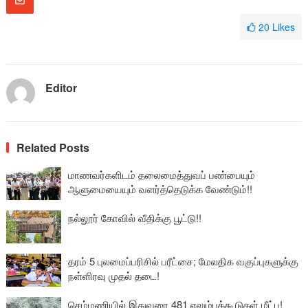
20
Likes
Editor
Related Posts
மாணவர்களிடம் தலைமைத்துவப் பண்பையும்
ஆளுமையையும் வளர்த்தெடுக்க வேண்டும்!!
நல்லூர் கோவில் வீதிக்கு பூட்டு!!
தரம் 5 புலமைப்பரிசில் பரீட்சை; மேலதிக வகுப்புகளுக்கு
நள்ளிரவு முதல் தடை!
செம்மணியில் இதுவரை 481 எலும்புக்கூடுகள் மீட்பு!