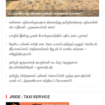
பட்டபகலில் யாழ்.பல்கலை மாணவி காதலனால் கொலை!!!
என்னை பழிவாங்குவதாக நினைத்து தமிழினத்தை பழிவாங்கி
விடாதீர்கள்- முதலமைச்சர் உரை!
யாழில் இன்று முதல் போக்குவரத்தில் புதிய நடைமுறை!
தேசிய மக்கள் சக்தி என அடையாளப்படுத்தப்படினும் அரசியல்
தீர்மானம்சார் அதிகாரங்கள் ஜே.வி.பி வசமே உள்ளன –
கஜேந்திரகுமார்
தமிழர் ஒருவரைத் தாருங்கள் வடக்கு ஆளுநராக
நியமிக்கின்றேன் – ஜனாதிபதி
தமிழீழ விடுதலைப் புலிகள் அமைப்பின் மூத்த தளபதியின்
மகள் சட்டத்தரணியாக சத்தியப் பிரமாணம்!!
JRIDE : TAXI SERVICE