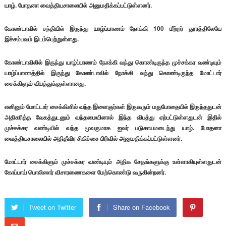
யாழ். போதனா வைத்தியசாலையில் அனுமதிக்கப்பட்டுள்ளனர்.
கோண்டாவில் சந்தியில் இருந்து யாழ்ப்பாணம் நோக்கி 100 மீற்றர் தூரத்திலேயே
இச்சம்பவம் இடம்பெற்றுள்ளது.
கோண்டாவிலில் இருந்து யாழ்ப்பாணம் நோக்கி வந்து கொண்டிருந்த முச்சக்கர வண்டியும்
யாழ்ப்பாணத்தில் இருந்து கோண்டாவில் நோக்கி வந்து கொண்டிருந்த மோட்டார்
சைக்கிளும் விபத்துக்குள்ளானது.
எனினும் மோட்டார் சைக்கிளில் வந்த இளைஞர்கள் இருவரும் மதுபோதையில் இருந்ததுடன்
அதிகரித்த வேகத்துடனும் வந்தமையினால் இந்த விபத்து ஏற்பட்டுள்ளதுடன் இதில்
முச்சக்கர வண்டியில் வந்த மூவருமாக ஐவர் படுகாயமடைந்து யாழ். போதனா
வைத்தியசாலையில் அதிதீவிர சிகிச்சை பிரிவில் அனுமதிக்கப்பட்டுள்ளனர்.
மோட்டார் சைக்கிளும் முச்சக்கர வண்டியும் அதிக சேதங்களுக்கு உள்ளாகியுள்ளதுடன்
கோப்பாய் பொலிஸார் விசாரணைகளை மேற்கொண்டு வருகின்றனர்.
Tweet on Twitter
Share on Facebook