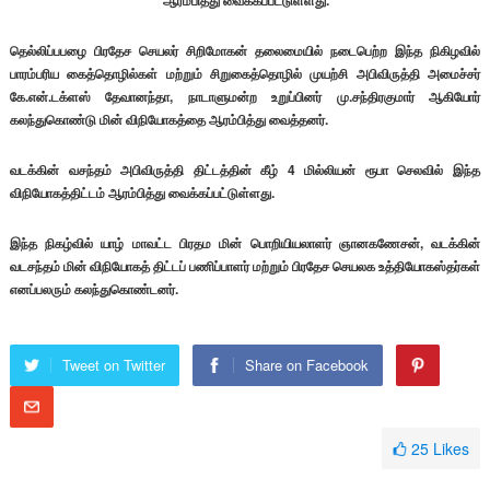
ஆரம்பித்து வைக்கப்பட்டுள்ளது.
தெல்லிப்பபழை பிரதேச செயலர் சிறிமோகன் தலைமையில் நடைபெற்ற இந்த நிகிழவில்
பாரம்பரிய கைத்தொழில்கள் மற்றும் சிறுகைத்தொழில் முயற்சி அபிவிருத்தி அமைச்சர்
கே.என்.டக்ளஸ் தேவானந்தா, நாடாளுமன்ற உறுப்பினர் மு.சந்திரகுமார் ஆகியோர்
கலந்துகொண்டு மின் விநியோகத்தை ஆரம்பித்து வைத்தனர்.
வடக்கின் வசந்தம் அபிவிருத்தி திட்டத்தின் கீழ் 4 மில்லியன் ரூபா செலவில் இந்த
விநியோகத்திட்டம் ஆரம்பித்து வைக்கப்பட்டுள்ளது.
இந்த நிகழ்வில் யாழ் மாவட்ட பிரதம மின் பொறியியலாளர் ஞானகணேசன், வடக்கின்
வடசந்தம் மின் விநியோகத் திட்டப் பணிப்பாளர் மற்றும் பிரதேச செயலக உத்தியோகஸ்தர்கள்
எனப்பலரும் கலந்துகொண்டனர்.
Tweet on Twitter
Share on Facebook
25
Likes