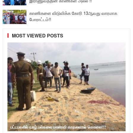
இராணுவத்தின் காணிகள் அல்ல !!
காணிகளை விடுவிக்க கோரி 13ஆவது வாரமாக
போராட்டம்!!
MOST VIEWED POSTS
பட்டபகலில் யாழ்.பல்கலை மாணவி காதலனால் கொலை!!!