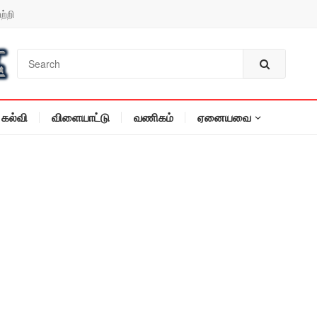
ற்றி
கல்வி
விளையாட்டு
வணிகம்
ஏனையவை