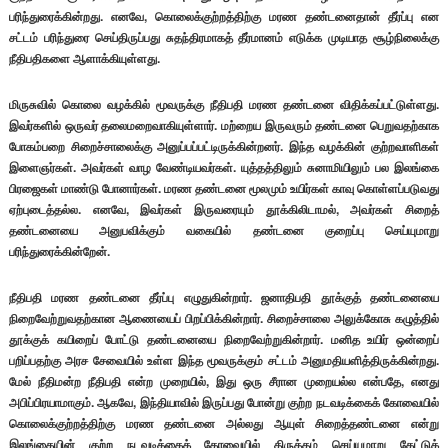
பரிந்துரைக்கின்றது. எனவே, கொலைக்குற்றத்திற்கு மரண தண்டனைதான் தீர்ப்பு என
சட்டம் பரிந்துரை செய்திருப்பது சுதந்திரமாகத் தீர்மானம் எடுக்க முடியாத சூழ்நிலைக்கு
நீதிபதிகளை ஆளாக்கியுள்ளது.
மிருசுவில் கொலை வழக்கில் மூவருக்கு நீதிபதி மரண தண்டனை விதிக்கப்பட்டுள்ளது.
இவர்களில் ஒருவர் தலைமறைவாகியுள்ளார். மற்றைய இருவரும் தண்டனை பெறுவதற்காக
போகம்பறை சிறைச்சாலைக்கு அனுப்பப்பட்டிருக்கின்றனர். இந்த வழக்கின் குற்றவாளிகள்
இளைஞர்கள். அவர்கள் வாழ வேண்டியவர்கள். யுத்தத்திலும் சுனாமியிலும் பல இலங்கை
பிரஜைகள் மாண்டு போனார்கள். மரண தண்டனை மூலமும் உயிர்கள் காவு கொள்ளப்படுவது
ஏற்புடைத்தல்ல. எனவே, இவர்கள் இருவரையும் தூக்கிலிடாமல், அவர்கள் சிறைத்
தண்டனையை அனுபவிக்கும் வகையில் தண்டனை குறைப்பு செய்யுமாறு
பரிந்துரைக்கின்றேன்.
நீதிபதி மரண தண்டனை தீர்ப்பு எழுதுகின்றார். ஜனாதிபதி தூக்குத் தண்டனையை
நிறைவேற்றுவதற்கான ஆணையைப் பிறப்பிக்கின்றார். சிறைச்சாலை அலுக்கோசு கழுத்தில்
தூக்குக் கயிறைப் போட்டு தண்டனையை நிறைவேற்றுகின்றார். மனித உயிர் ஒன்றைப்
பறிப்பதற்கு அரச சேவையில் உள்ள இந்த மூவருக்கும் சட்டம் அனுமதியளித்திருக்கின்றது.
மேல் நீதிமன்ற நீதிபதி என்ற முறையில், இது ஒரு சீரான முறையல்ல என்பதே, எனது
அபிப்பிரயாமாகும். ஆகவே, இந்தியாவில் இருப்பது போன்று குற்ற நடவடிக்கைக் கோவையில்
கொலைக்குற்றத்திற்கு மரண தண்டனை அல்லது ஆயுள் சிறைத்தண்டனை என்று
இலங்கையின் குற்ற நடவடிக்கைக் கோவையில் திருத்தம் செய்யுமாறு கேட்டுக்