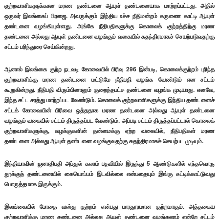
குற்றவாளிகளுக்கான மரண தண்டனை ஆயுள் தண்டனையாக மாற்றப்பட்டது. அதில்
ஒருவர் இலங்கைப் பிரஜை. அவருக்கும் இந்திய உச்ச நீதிமன்றம் கருணை காட்டி ஆயுள்
தண்டனை வழங்கியுள்ளது. அங்கே நீதிபதிகளுக்கு கொலைக் குற்றத்திற்கு மரண
தண்டனை அல்லது ஆயுள் தண்டனை வழங்கும் வகையில் சுதந்திரமாகச் செயற்படுவதற்கு
சட்டம் பரிந்துரை செய்கின்றது.
ஆனால் இலங்கை குற்ற நடவடி கோவையில் பிரிவு 296 இன்படி, கொலைக்குற்றம் புரிந்த
குற்றவாளிக்கு மரண தண்டனை மட்டுமே நீதிபதி வழங்க வேண்டும் என சட்டம்
கூறுகின்றது. நீதிபதி விரும்பினாலும் குறைந்தபட்ச தண்டனை வழங்க முடியாது. எனவே,
இந்த சட்ட சரத்து மாற்றப்பட வேண்டும். கொலைக் குற்றவாளிகளுக்கு இந்திய தண்டனைச்
சட்டக் கோவையின் பிரிவை ஒத்ததாக மரண தண்டனை அல்லது ஆயுள் தண்டனை
வழங்கும் வகையில் சட்டம் திருத்தப்பட வேண்டும். அப்படி சட்டம் திருத்தப்பட்டால் கொலைக்
குற்றவாளிகளுக்கு, வழக்குகளின் தன்மைக்கு ஏற்ற வகையில், நீதிபதிகள் மரண
தண்டனை அல்லது ஆயுள் தண்டனை வழங்குவதற்கு சுதந்திரமாகச் செயற்பட முடியும்.
இந்தியாவின் ஜனாதிபதி அப்துல் கலாம் பதவியில் இருந்து 5 ஆண்டுகளில் எந்தவொரு
தூக்குத் தண்டனையில் கையொப்பம் இடவில்லை என்பதையும் இங்கு சுட்டிக்காட்டுவது
பொருத்தமாக இருக்கும்.
இலங்கையில் போதை வஸ்து குற்றம் என்பது பாரதூரமான குற்றமாகும். அத்தகைய
குற்றவாளிக்கு மரண தண்டனை அல்லது ஆயுள் தண்டனை வழங்கலாம் என்றே சட்டம்