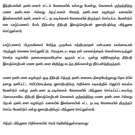
இந்தியாவின் தண்டனைச் சட்டக் கோவையில் உள்ளது போன்று, கொலைக் குற்றத்திற்கு
மரண தண்டனை அல்லது ஆயுட்காலச் சிறைத் தண்டனை வழங்கும் வகையில்
இலங்கையின் தண்டனைச் சட்ட நடவடிக்கைக் கோவையில் திருத்தம் செய்யப்பட வேண்டும்
என யாழ்ப்பாணம் மேல் நீதிமன்ற நீதிபதி இளஞ்செழியன் ஜனாதிபதிக்கு பரிந்துரை
செய்துள்ளார்.
யாழ்ப்பாணம் மிருசுவிலைச் சேர்ந்த முருகேசு சத்தியநாதன் என்பவரை உலக்கையால்
அடித்துக் கொலை செய்துவிட்டு, அவருடைய ஹை ஏஸ் வாகனத்தைக் கொள்ளையடித்துச்
சென்ற வழக்கில் தலைமறைவாகியுள்ள ஒருவர் உட்பட மூன்று எதிரிகளுக்கு நீதிபதி
இளஞ்செழியன் மரண தண்டனை விதித்து கடந்த திங்களன்று தீர்ப்பளித்திருந்தார்.
மரண தண்டனை வழங்கும் ஒரு நீதிபதி அந்தத் தண்டனையை நிறைவேற்றுவது தொடர்பில்
தனது தனிப்பட்ட அபிப்பிராயத்தை ஜனாதிபதிக்கு அறிக்கை வடிவத்தில் அனுப்பி வைக்க
வேண்டும் என்று தண்டனை நடவடிக்கைக் கோவையில் பரிந்துரை செய்யப்பட்டமைக்கு
அமைவாகவே, நீதிபதி இளஞ்செழியன் கொலைக் குற்றத்திற்கு மரண தண்டனை அல்லது
ஆயள் தண்டனை வழங்கும் வகையில் இலங்கையின் சட்ட நடவடி கோவையில் திருத்தம்
செய்ய வேண்டும் என்று ஜனாதிபதிக்குப் பரிந்துரை செய்துள்ளார்.
அந்தப் பரிந்துரை அறிக்கையில் அவர் தெரிவித்துள்ளதாவது: