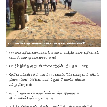
பட்டபகலில் யாழ்.பல்கலை மாணவி காதலனால் கொலை!!!
என்னை பழிவாங்குவதாக நினைத்து தமிழினத்தை பழிவாங்கி
விடாதீர்கள்- முதலமைச்சர் உரை!
யாழில் இன்று முதல் போக்குவரத்தில் புதிய நடைமுறை!
தேசிய மக்கள் சக்தி என அடையாளப்படுத்தப்படினும் அரசியல்
தீர்மானம்சார் அதிகாரங்கள் ஜே.வி.பி வசமே உள்ளன –
கஜேந்திரகுமார்
தமிழர் ஒருவரைத் தாருங்கள் வடக்கு ஆளுநராக
நியமிக்கின்றேன் – ஜனாதிபதி
தமிழீழ விடுதலைப் புலிகள் அமைப்பின் மூத்த தளபதியின்