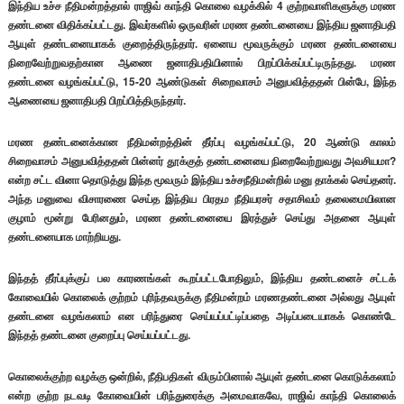
இந்திய உச்ச நீதிமன்றத்தால் ராஜிவ் காந்தி கொலை வழக்கில் 4 குற்றவாளிகளுக்கு மரண
தண்டனை விதிக்கப்பட்டது. இவர்களில் ஒருவரின் மரண தண்டனையை இந்திய ஜனாதிபதி
ஆயுள் தண்டனையாகக் குறைத்திருந்தார். ஏனைய மூவருக்கும் மரண தண்டனையை
நிறைவேற்றுவதற்கான ஆணை ஜனாதிபதியினால் பிறப்பிக்கப்பட்டிருந்தது. மரண
தண்டனை வழங்கப்பட்டு, 15-20 ஆண்டுகள் சிறைவாசம் அனுபவித்ததன் பின்பே, இந்த
ஆணையை ஜனாதிபதி பிறப்பித்திருந்தார்.
மரண தண்டனைக்கான நீதிமன்றத்தின் தீர்ப்பு வழங்கப்பட்டு, 20 ஆண்டு காலம்
சிறைவாசம் அனுபவித்ததன் பின்னர் தூக்குத் தண்டனையை நிறைவேற்றுவது அவசியமா?
என்ற சட்ட வினா தொடுத்து இந்த மூவரும் இந்திய உச்சநீதிமன்றில் மனு தாக்கல் செய்தனர்.
அந்த மனுவை விசாரணை செய்த இந்திய பிரதம நீதியரசர் சதாசிவம் தலைமையிலான
குழாம் மூன்று பேரினதும், மரண தண்டனையை இரத்துச் செய்து அதனை ஆயுள்
தண்டனையாக மாற்றியது.
இந்தத் தீர்ப்புக்குப் பல காரணங்கள் கூறப்பட்டபோதிலும், இந்திய தண்டனைச் சட்டக்
கோவையில் கொலைக் குற்றம் புரிந்தவருக்கு நீதிமன்றம் மரணதண்டனை அல்லது ஆயுள்
தண்டனை வழங்கலாம் என பரிந்துரை செய்யப்பட்டிப்பதை அடிப்படையாகக் கொண்டே
இந்தத் தண்டனை குறைப்பு செய்யப்பட்டது.
கொலைக்குற்ற வழக்கு ஒன்றில், நீதிபதிகள் விரும்பினால் ஆயுள் தண்டனை கொடுக்கலாம்
என்ற குற்ற நடவடி கோவையின் பரிந்துரைக்கு அமைவாகவே, ராஜிவ் காந்தி கொலைக்