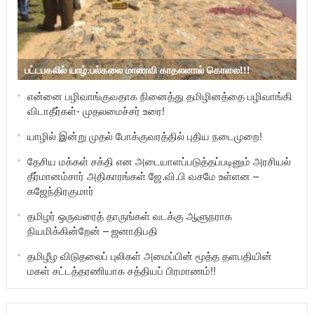
பட்டபகலில் யாழ்.பல்கலை மாணவி காதலனால் கொலை!!!
என்னை பழிவாங்குவதாக நினைத்து தமிழினத்தை பழிவாங்கி
விடாதீர்கள்- முதலமைச்சர் உரை!
யாழில் இன்று முதல் போக்குவரத்தில் புதிய நடைமுறை!
தேசிய மக்கள் சக்தி என அடையாளப்படுத்தப்படினும் அரசியல்
தீர்மானம்சார் அதிகாரங்கள் ஜே.வி.பி வசமே உள்ளன –
கஜேந்திரகுமார்
தமிழர் ஒருவரைத் தாருங்கள் வடக்கு ஆளுநராக
நியமிக்கின்றேன் – ஜனாதிபதி
தமிழீழ விடுதலைப் புலிகள் அமைப்பின் மூத்த தளபதியின்
மகள் சட்டத்தரணியாக சத்தியப் பிரமாணம்!!