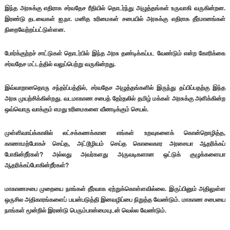
இந்த அரசுக்கு எதிராக சர்வதேச ரீதியில் தொடர்ந்து அழுத்தங்கள் உருவாகி வருகின்றன.
இரண்டு தடவைகள் ஐ.நா. மனித உரிமைகள் சபையில் அரசுக்கு எதிராக தீர்மானங்கள்
நிறைவேற்றப்பட்டுள்ளன.
போர்க்குற்றச் சாட்டுகள் தொடர்பில் இந்த அரசு தண்டிக்கப்பட வேண்டும் என்ற கோரிக்கை
சர்வதேச மட்டத்தில் வலுப்பெற்று வருகின்றது.
இவ்வாறானதொரு சந்தர்ப்பத்தில், சர்வதேச அழுத்தங்களில் இருந்து தப்பிப்பதற்கு இந்த
அரசு முயற்சிக்கின்றது. வடமாகாண சபைத் தேர்தலில் தமிழ் மக்கள் அரசுக்கு அளிக்கின்ற
ஒவ்வொரு வாக்கும் எமது உரிமைகளை வீணடிக்கும் செயல்.
முள்ளிவாய்க்காலில் லட்சக்கணக்கான எங்கள் உறவுகளைக் கொன்றொழித்த,
காணாமற்போகச் செய்த, அட்டூழியம் செய்த கொலைகார அரசையா ஆதரிக்கப்
போகின்றீர்கள்? அல்லது அவர்களது அருவடிகளான ஒட்டுக் குழுக்களையா
ஆதரிக்கப்போகின்றீர்கள்?
மாகாணசபை முறையை நாங்கள் தீர்வாக ஏற்றுக்கொள்ளவில்லை. இருப்பினும் அதிலுள்ள
ஒருசில அதிகாரங்களைப் பயன்படுத்தி இனவழிப்பை நிறுத்த வேண்டும். மாகாண சபையை
நாங்கள் மூன்றில் இரண்டு பெரும்பான்மையுடன் வெல்ல வேண்டும்.