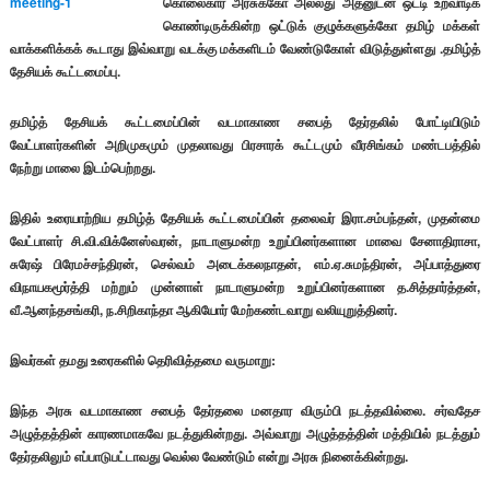
கொலைகார அரசுக்கோ அல்லது அதனுடன் ஒட்டி உறவாடிக்
கொண்டிருக்கின்ற ஒட்டுக் குழுக்களுக்கோ தமிழ் மக்கள்
வாக்களிக்கக் கூடாது இவ்வாறு வடக்கு மக்களிடம் வேண்டுகோள் விடுத்துள்ளது .தமிழ்த்
தேசியக் கூட்டமைப்பு.
தமிழ்த் தேசியக் கூட்டமைப்பின் வடமாகாண சபைத் தேர்தலில் போட்டியிடும்
வேட்பாளர்களின் அறிமுகமும் முதலாவது பிரசாரக் கூட்டமும் வீரசிங்கம் மண்டபத்தில்
நேற்று மாலை இடம்பெற்றது.
இதில் உரையாற்றிய தமிழ்த் தேசியக் கூட்டமைப்பின் தலைவர் இரா.சம்பந்தன், முதன்மை
வேட்பாளர் சி.வி.விக்னேஸ்வரன், நாடாளுமன்ற உறுப்பினர்களான மாவை சேனாதிராசா,
சுரேஷ் பிரேமச்சந்திரன், செல்வம் அடைக்கலநாதன், எம்.ஏ.சுமந்திரன், அப்பாத்துரை
விநாயகமூர்த்தி மற்றும் முன்னாள் நாடாளுமன்ற உறுப்பினர்களான த.சித்தார்த்தன்,
வீ.ஆனந்தசங்கரி, ந.சிறிகாந்தா ஆகியோர் மேற்கண்டவாறு வலியுறுத்தினர்.
இவர்கள் தமது உரைகளில் தெரிவித்தமை வருமாறு:
இந்த அரசு வடமாகாண சபைத் தேர்தலை மனதார விரும்பி நடத்தவில்லை. சர்வதேச
அழுத்தத்தின் காரணமாகவே நடத்துகின்றது. அவ்வாறு அழுத்தத்தின் மத்தியில் நடத்தும்
தேர்தலிலும் எப்பாடுபட்டாவது வெல்ல வேண்டும் என்று அரசு நினைக்கின்றது.