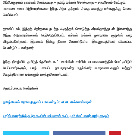
அப்போதுதான் நாங்கள் சொல்வதை – தமிழ் மக்கள் சொல்வதை – சர்வதேசம் கேட்கும்.
மாகாண சபை அதிகாரங்களை இந்த அரசு தந்தால் அதை வைத்து மக்களுக்கு சேவை
செய்வோம்.
தராவிட்டால், இந்தத் தேர்தலை நடத்த அழுத்தம் கொடுத்த சர்வதேசத்துடன் இணைந்து
அந்த அதிகாரங்களைப் பெற்றெடுப்போம். எங்கள் மக்கள் ஜனநாயக சூழலில் வாழ
விரும்புகின்றனர். இதனால் இங்கு நிலை கொண்டுள்ள இராணுவத்தினர் விலகப்பட
வேண்டும் – என்றனர்.
இந்த நிகழ்வில் தமிழ்த் தேசியக் கூட்டமைப்பின் சார்பில் வடமாகாணத்தில் போட்டியிடும்
வேட்பாளர்களும், யாழ். மாவட்ட நாடாளுமன்ற உறுப்பினர் ஈ.சரவணபவனும் மற்றும்
பெருந்திரளான மக்களும் கலந்துகொண்டனர்.
தொடர்புடைய செய்திகள்
தமிழ் பேசும் அரசே நிறுவப்படவேண்டும்; சி.வி. விக்னேஸ்வரன்
யாழ்ப்பாணத்தில் த.தே.கூவின் பரப்புரைக் கூட்டமும் வேட்பாளர் அறிமுகமும்