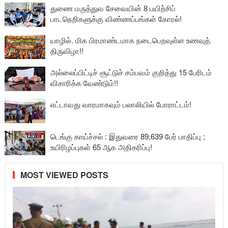
துணை மருத்துவ சேவையின் 8 பயிற்சிப்
பாடநெறிகளுக்கு விண்ணப்பங்கள் கோரல்!
யாழில். மிக பிரமாண்டமாக நடைபெறவுள்ள உணவுத்
திருவிழா!!
அல்லைப்பிட்டிச் சூட்டுச் சம்பவம் குறித்து 15 பேரிடம்
விசாரிக்க வேண்டும்!!
எட்டாவது வாரமாகவும் பலாலியில் போராட்டம்!
டெங்கு காய்ச்சல் : இதுவரை 89,639 பேர் பாதிப்பு ;
உயிரிழப்புகள் 65 ஆக அதிகரிப்பு!
MOST VIEWED POSTS