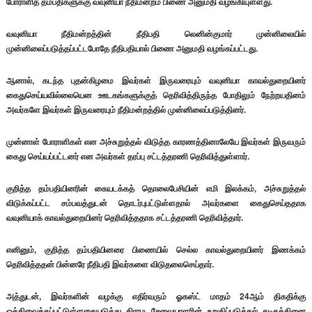
போராளித் தம்பதிகளுக்கு வவுனியா நீதிமன்றம் பிணை அனுமதி வழங்கியுள்ளது.
வவுனியா நீதிமன்றத்தின் நீதிபதி லெனின்குமார் முன்னிலையில்
முன்னிலைப்படுத்தப்பட்டபோதே நீதிபதியால் பிணை அனுமதி வழங்கப்பட்டது.
ஆனால், கடந்த புதன்கிழமை இவர்கள் இருவரையும் வவுனியா காவல்துறையினர்
கைதுசெய்யவில்லையென ஊடகங்களுக்குத் தெரிவித்திருந்த போதிலும் நேற்றயதினம்
அவர்களே இவர்கள் இருவரையும் நீதிமன்றத்தில் முன்னிலைப்படுத்தினர்.
முன்னாள் போராளிகள் என அச்சுறுத்தல் விடுத்த காரணத்தினாலேயே இவர்கள் இருவரும்
கைது செய்யப்பட்டனர் என அவர்கள் தரப்பு சட்டத்தரணி தெரிவித்துள்ளார்.
குறித்த தம்பதியினரின் கையடக்கத் தொலைபேசியின் எமி இலக்கம், அச்சுறுத்தல்
விடுக்கப்பட்ட சம்பவத்துடன் தொடர்புபட்டுள்ளதால் அவர்களை கைதுசெய்ததாக
வவுனியாக் காவல்துறையினர் தெரிவித்ததாக சட்டத்தரணி தெரிவித்தார்.
எனினும், குறித்த தம்பதியினரை பிணையில் செல்ல காவல்துறையினர் இணக்கம்
தெரிவித்ததன் பின்னரே நீதிபதி இவர்களை விடுதலைசெய்தார்.
அத்துடன், இவர்களின் வழக்கு எதிர்வரும் ஓகஸ்ட் மாதம் 24ஆம் திகதிக்கு
ஒத்திவைக்கப்பட்டுள்ளதையடுத்து கிராம சேவையாளரின் உறுதிப்படுத்தல் கடிதத்தினை