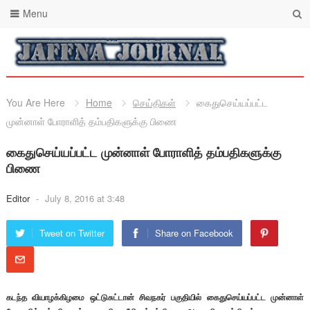
Menu
You Are Here
Home
செய்திகள்
கைதுசெய்யப்பட்ட
முன்னாள் போராளித் தம்பதிகளுக்கு பிணை
கைதுசெய்யப்பட்ட முன்னாள் போராளித் தம்பதிகளுக்கு
பிணை
Editor
-
July 8, 2016 at 3:48
Tweet on Twitter
Share on Facebook
கடந்த வியாழக்கிழமை ஒட்டுசுட்டான் சிவநகர் பகுதியில் கைதுசெய்யப்பட்ட முன்னாள்