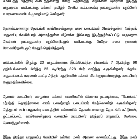
மேலிடத்து உத்தரவு கிடைத்துள்ளது எனத் தெரிவித்து வீடுகளை அவர்கள் இடித்து
வருவதாக வலி.வடக்கு மக்கள் தமிழ்த் தேசிய கூட்டமைப்பு நாடாளுமன்ற உறுப்பினர்
ஈ.சரவணபவனிடம் முறைப்பாடு செய்தனர்.
தொண்டமானாறு தொடங்கி காங்கேசன்துறை வரை படையினர் அமைத்துள்ள நிரந்தரப்
பாதுகாப்பு வேலியோடு அமைந்துள்ள வீடுகளே இவ்வாறு இடித்தழிக்கப்பட்டு வருவதாக
அவர்கள் நாடாளுமன்ற உறுப்பினரிடமும் வலி.வடக்கு பிரதேச சபை தலைவர்
சோ.சுகிர்தனிடமும் மேலும் தெரிவித்தனர்.
வலி.வடக்கில் இருந்து 23 வருடங்களாக இடம்பெயர்ந்த நிலையில் 7 ஆயிரத்து 60
குடும்பங்களைச் சேர்ந்த 25 ஆயிரத்து 328 பேர் வாழ்ந்து வருகின்றனர். தேசிய
பாதுகாப்பைக் காரணம் காட்டி அந்தப் பகுதிகளில் மக்கள் மீளக்குடியமர்வதற்கு படையினர்
அனுமதிக்கவில்லை.
ஆனால் படையினர் வசமுள்ள மக்கள் காணிகளில் விவசாய நடவடிக்கை, “யோக்கட்’
உற்பத்தி தொழிற்சாலை எனப் பலவற்றைப் படையினர் மேற்கொண்டு வருகின்றனர்.
அத்துடன் உயர் பாதுகாப்பு வலயத்தின் எல்லையில் தொண்டமானாறு தொடங்கி கட்டுவன்,
ஒட்டகப்புலம், காங்கேசன்துறை வரையில் படையினர் நிரந்தரப் பாதுகாப்பு வேலியை
அமைத்துள்ளனர்.
இந்த நிரந்தர பாதுகாப்பு வேலியின் உள்ளே மண் அணை காணப்பட்டது. இந்த மண்