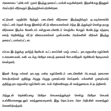
அணையை “புல்டோசர்’ மூலம் இடித்து தரைமட்டமாக்கி வருகின்றனர். இதன்போது இதனுள்
அகப்படும் வீடுகளும் இடித்தழிக்கப்படுகின்றன.
கட்டுவன் பகுதியில் நேற்றுப் படையினர் வீடுகளை இடித்தழிக்கும் நடவடிக்கையில்
ஈடுபட்டனர் அதன் போது இரண்டு வீட்டு உரிமையாளர்கள் அந்த இடத்துக்குச் சென்று தமது
வீடுகளை இடிக்க வேண்டாம் என்றுபடையினரிடம் கெஞ்சிய போதும் மேலிடத்து உத்தரவு
எனத் தெரிவித்து வீட்டு உரிமையாளர்கள் முன்பாகவே அவர்களின் வீடுகள் இடித்து
தரைமட்டமாக்கப்பட்டன.
சம்பவ இடத்துக்கு தமிழ்த் தேசியக் கூட்டமைப்பின் யாழ். மாவட்ட நாடாளுமன்ற உறுப்பினர்
ஈ.சரவணபவன், வலி. வடக்கு பிரதேச சபைத் தலைவர் சோ.சுகிர்தன் ஆகியோர் நேரடியாகச்
சென்றனர்.
இதன் போது மக்கள் நாடாளு மன்ற உறுப்பினரிடம் படையினரின் அடாவடித் தனமான
செயற்பாடுகள் குறித்து அழுது அழுது முறைப்பாடு செய்தனர். மக்களின் முறைப்பாடு
குறித்து நாடாளுமன்ற உறுப்பினர் படை உயர் அதிகாரிகளுடன் கலந்துரையாடல் நடத்தினார்.
அத்துடன் தெல்லிப்பழை பிரதேச செயலகத்துக்குச் சென்று பிரதேச செயலர்
க.ஸ்ரீமோகனனுடனும் கலந்துரையாடினார். இது தொடர்பாக அரச அதிபரின் கவனத்தும்
கொண்டுவந்தார்.