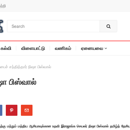
ற்றி
கல்வி
விளையாட்டு
வணிகம்
ஏனையவை
பைச் சந்தித்தார் நிஷா பிஸ்வால்
ஷா பிஸ்வால்
ு மற்றும் மத்திய ஆசியாவுக்கான உதவி இராஜாங்க செயலர் நிஷா பிஸ்வால் தமிழ்த் தேசிய