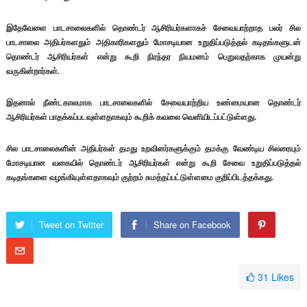
இதேவேளை பாடசாலைகளில் தொண்டர் ஆசிரியர்களாகச் சேவையாற்றாத பலர் சில
பாடசாலை அதிபர்களதும் அதிகாரிகளதும் மோசடியான உறுதிப்படுத்தல் கடிதங்களுடன்
தொண்டர் ஆசிரியர்கள் என்று கூறி நிரந்தர நியமனம் பெறுவதற்காக முயன்று
வருகின்றார்கள்.
இதனால் நீண்டகாலமாக பாடசாலைகளில் சேவையாற்றிய உண்மையான தொண்டர்
ஆசிரியர்கள் பாதக்கப்படவுள்ளதாகவும் கூறிக் கவலை வெளியிடப்பட்டுள்ளது.
சில பாடசாலைகளின் அதிபர்கள் தமது உறவினர்களுக்கும் தமக்கு வேண்டிய சிலரையும்
மோசடியான வகையில் தொண்டர் ஆசிரியர்கள் என்று கூறி சேவை உறுதிப்படுத்தல்
கடிதங்களை வழங்கியுள்ளதாகவும் குற்றம் சுமத்தப்பட்டுள்ளமை குறிப்பிடத்தக்கது.
Tweet on Twitter
Share on Facebook
31
Likes