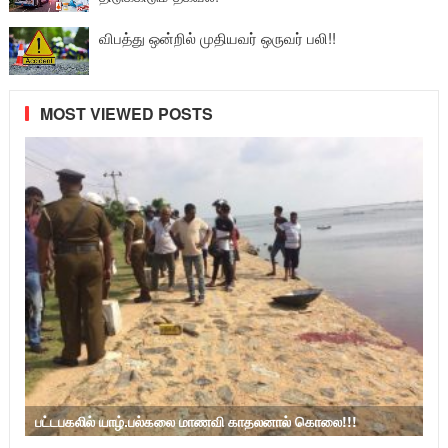
விபத்து ஒன்றில் முதியவர் ஒருவர் பலி!!
MOST VIEWED POSTS
பட்டபகலில் யாழ்.பல்கலை மாணவி காதலனால் கொலை!!!