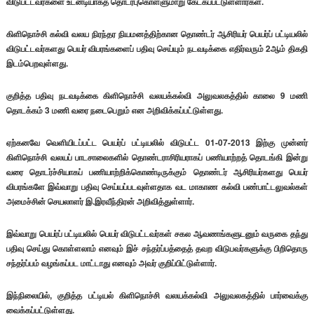
விடுபட்டவர்களை உடனடியாகத் தொடர்புகொள்ளுமாறு கேட்கப்பட்டுள்ளார்கள்.
கிளிநொச்சி கல்வி வலய நிரந்தர நியமனத்திற்கான தொண்டர் ஆசிரியர் பெயர்ப் பட்டியலில்
விடுபட்டவர்களது பெயர் விபரங்களைப் பதிவு செய்யும் நடவடிக்கை எதிர்வரும் 2ஆம் திகதி
இடம்பெறவுள்ளது.
குறித்த பதிவு நடவடிக்கை கிளிநொச்சி வலயக்கல்வி அலுவலகத்தில் காலை 9 மணி
தொடக்கம் 3 மணி வரை நடைபெறும் என அறிவிக்கப்பட்டுள்ளது.
ஏற்கனவே வெளியிடப்பட்ட பெயர்ப் பட்டியலில் விடுபட்ட 01-07-2013 இற்கு முன்னர்
கிளிநொச்சி வலயப் பாடசாலைகளில் தொண்டராசிரியராகப் பணியாற்றத் தொடங்கி இன்று
வரை தொடர்ச்சியாகப் பணியாற்றிக்கொண்டிருக்கும் தொண்டர் ஆசிரியர்களது பெயர்
விபரங்களே இவ்வாறு பதிவு செய்யப்படவுள்ளதாக வட மாகாண கல்வி பண்பாட்டலுவல்கள்
அமைச்சின் செயலாளர் இ.இரவீந்திரன் அறிவித்துள்ளார்.
இவ்வாறு பெயர்ப் பட்டியலில் பெயர் விடுபட்டவர்கள் சகல ஆவணங்களுடனும் வருகை தந்து
பதிவு செய்து கொள்ளலாம் எனவும் இச் சந்தர்ப்பத்தைத் தவற விடுபவர்களுக்கு பிறிதொரு
சந்தர்ப்பம் வழங்கப்பட மாட்டாது எனவும் அவர் குறிப்பிட்டுள்ளார்.
இந்நிலையில், குறித்த பட்டியல் கிளிநொச்சி வலயக்கல்வி அலுவலகத்தில் பார்வைக்கு
வைக்கப்பட்டுள்ளது.