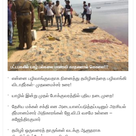
பட்டபகலில் யாழ்.பல்கலை மாணவி காதலனால் கொலை!!!
என்னை பழிவாங்குவதாக நினைத்து தமிழினத்தை பழிவாங்கி
விடாதீர்கள்- முதலமைச்சர் உரை!
யாழில் இன்று முதல் போக்குவரத்தில் புதிய நடைமுறை!
தேசிய மக்கள் சக்தி என அடையாளப்படுத்தப்படினும் அரசியல்
தீர்மானம்சார் அதிகாரங்கள் ஜே.வி.பி வசமே உள்ளன –
கஜேந்திரகுமார்
தமிழர் ஒருவரைத் தாருங்கள் வடக்கு ஆளுநராக