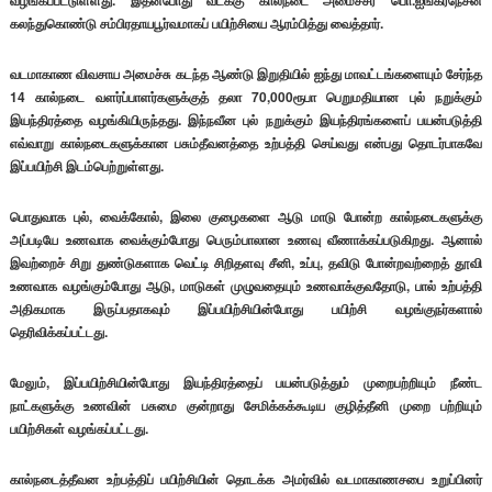
வழங்கப்பட்டுள்ளது. இதன்போது வடக்கு கால்நடை அமைச்சர் பொ.ஐங்கரநேசன்
கலந்துகொண்டு சம்பிரதாயபூர்வமாகப் பயிற்சியை ஆரம்பித்து வைத்தார்.
வடமாகாண விவசாய அமைச்சு கடந்த ஆண்டு இறுதியில் ஐந்து மாவட்டங்களையும் சேர்ந்த
14 கால்நடை வளர்ப்பாளர்களுக்குத் தலா 70,000ரூபா பெறுமதியான புல் நறுக்கும்
இயந்திரத்தை வழங்கியிருந்தது. இந்நவீன புல் நறுக்கும் இயந்திரங்களைப் பயன்படுத்தி
எவ்வாறு கால்நடைகளுக்கான பசும்தீவனத்தை உற்பத்தி செய்வது என்பது தொடர்பாகவே
இப்பயிற்சி இடம்பெற்றுள்ளது.
பொதுவாக புல், வைக்கோல், இலை குழைகளை ஆடு மாடு போன்ற கால்நடைகளுக்கு
அப்படியே உணவாக வைக்கும்போது பெரும்பாலான உணவு வீணாக்கப்படுகிறது. ஆனால்
இவற்றைச் சிறு துண்டுகளாக வெட்டி சிறிதளவு சீனி, உப்பு, தவிடு போன்றவற்றைத் தூவி
உணவாக வழங்கும்போது ஆடு, மாடுகள் முழுவதையும் உணவாக்குவதோடு, பால் உற்பத்தி
அதிகமாக இருப்பதாகவும் இப்பயிற்சியின்போது பயிற்சி வழங்குநர்களால்
தெரிவிக்கப்பட்டது.
மேலும், இப்பயிற்சியின்போது இயந்திரத்தைப் பயன்படுத்தும் முறைபற்றியும் நீண்ட
நாட்களுக்கு உணவின் பசுமை குன்றாது சேமிக்கக்கூடிய குழித்தீனி முறை பற்றியும்
பயிற்சிகள் வழங்கப்பட்டது.
கால்நடைத்தீவன உற்பத்திப் பயிற்சியின் தொடக்க அமர்வில் வடமாகாணசபை உறுப்பினர்