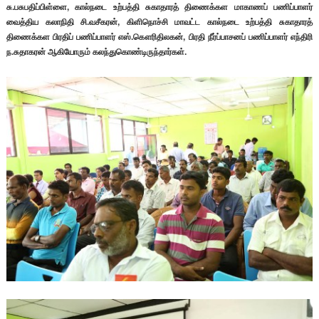
சு.பசுபதிப்பிள்ளை, கால்நடை உற்பத்தி சுகாதாரத் திணைக்கள மாகாணப் பணிப்பாளர்
வைத்திய கலாநிதி சி.வசீகரன், கிளிநொச்சி மாவட்ட கால்நடை உற்பத்தி சுகாதாரத்
திணைக்கள பிரதிப் பணிப்பாளர் எஸ்.கௌரிதிலகன், பிரதி நீர்ப்பாசனப் பணிப்பாளர் எந்திரி
ந.சுதாகரன் ஆகியோரும் கலந்துகொண்டிருந்தார்கள்.