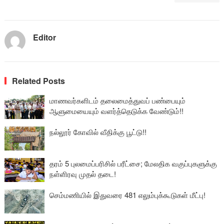
Editor
Related Posts
மாணவர்களிடம் தலைமைத்துவப் பண்பையும்
ஆளுமையையும் வளர்த்தெடுக்க வேண்டும்!!
நல்லூர் கோவில் வீதிக்கு பூட்டு!!
தரம் 5 புலமைப்பரிசில் பரீட்சை; மேலதிக வகுப்புகளுக்கு
நள்ளிரவு முதல் தடை!
செம்மணியில் இதுவரை 481 எலும்புக்கூடுகள் மீட்பு!