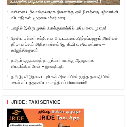
பட்டபகலில் யாழ்.பல்கலை மாணவி காதலனால் கொலை!!!
என்னை பழிவாங்குவதாக நினைத்து தமிழினத்தை பழிவாங்கி
விடாதீர்கள்- முதலமைச்சர் உரை!
யாழில் இன்று முதல் போக்குவரத்தில் புதிய நடைமுறை!
தேசிய மக்கள் சக்தி என அடையாளப்படுத்தப்படினும் அரசியல்
தீர்மானம்சார் அதிகாரங்கள் ஜே.வி.பி வசமே உள்ளன –
கஜேந்திரகுமார்
தமிழர் ஒருவரைத் தாருங்கள் வடக்கு ஆளுநராக
நியமிக்கின்றேன் – ஜனாதிபதி
தமிழீழ விடுதலைப் புலிகள் அமைப்பின் மூத்த தளபதியின்
மகள் சட்டத்தரணியாக சத்தியப் பிரமாணம்!!
JRIDE : TAXI SERVICE