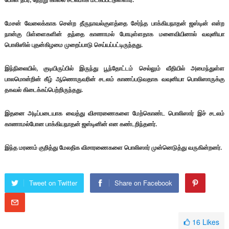
மேசன் வேலைக்காக சென்ற தீருநாவல்குளத்தை சேர்ந்த பாக்கியநாதன் ஜஸ்டின் என்ற
நான்கு பிள்ளைகளின் தந்தை காணாமல் போயுள்ளதாக மனைவியினால் வவுனியா
பொலிஸில் புதன்கிழமை முறைப்பாடு செய்யப்பட்டிருந்தது.
இந்நிலையில், குடியிருப்பில் இருந்து பூந்தோட்டம் செல்லும் வீதியில் அமைந்துள்ள
பாலமொன்றின் கீழ் ஆணொருவரின் சடலம் காணப்படுவதாக வவுனியா பொலிஸாருக்கு
தகவல் கிடைக்கப்பெற்றிருந்தது.
இதனை அடிப்படையாக வைத்து விசாரணைகளை மேற்கொண்ட பொலிஸார் இச் சடலம்
காணாமல்போன பாக்கியநாதன் ஜஸ்டினின் என கண்டறிந்தனர்.
இந்த மரணம் குறித்து மேலதிக விசாரணைகளை பொலிஸார் முன்னெடுத்து வருகின்றனர்.
Tweet on Twitter
Share on Facebook
16
Likes