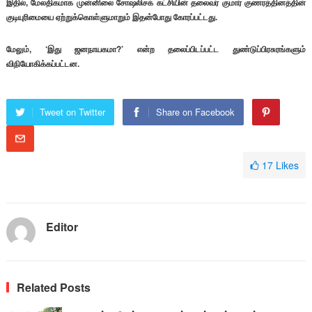
இதில், மேலதிகமாக முன்னிலை சோஷலிசக் கட்சியின் தலைவர் குமார் குணரத்தினத்தின்
குடியுரிமையை ஏற்றுக்கொள்ளுமாறும் இதன்போது கோரப்பட்டது.
மேலும், ‘இது ஜனநாயகமா?’ என்ற தலைப்பிடப்பட்ட துண்டுப்பிரசுரங்களும்
விநியோகிக்கப்பட்டன.
Tweet on Twitter
Share on Facebook
17
Likes
Editor
Related Posts