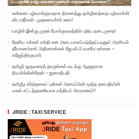
பட்டபகலில் யாழ்.பல்கலை மாணவி காதலனால் கொலை!!!
என்னை பழிவாங்குவதாக நினைத்து தமிழினத்தை பழிவாங்கி
விடாதீர்கள்- முதலமைச்சர் உரை!
யாழில் இன்று முதல் போக்குவரத்தில் புதிய நடைமுறை!
தேசிய மக்கள் சக்தி என அடையாளப்படுத்தப்படினும் அரசியல்
தீர்மானம்சார் அதிகாரங்கள் ஜே.வி.பி வசமே உள்ளன –
கஜேந்திரகுமார்
தமிழர் ஒருவரைத் தாருங்கள் வடக்கு ஆளுநராக
நியமிக்கின்றேன் – ஜனாதிபதி
தமிழீழ விடுதலைப் புலிகள் அமைப்பின் மூத்த தளபதியின்
மகள் சட்டத்தரணியாக சத்தியப் பிரமாணம்!!
JRIDE : TAXI SERVICE