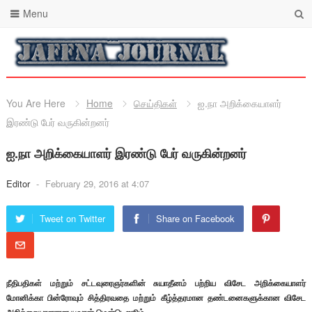
Menu
You Are Here
Home
செய்திகள்
ஐ.நா அறிக்கையாளர்
இரண்டு பேர் வருகின்றனர்
ஐ.நா அறிக்கையாளர் இரண்டு பேர் வருகின்றனர்
Editor
-
February 29, 2016 at 4:07
Tweet on Twitter
Share on Facebook
நீதிபதிகள் மற்றும் சட்டவுரைஞர்களின் சுயாதீனம் பற்றிய விசேட அறிக்கையாளர்
மோனிக்கா பின்ரோவும் சித்திரவதை மற்றும் கீழ்த்தரமான தண்டனைகளுக்கான விசேட