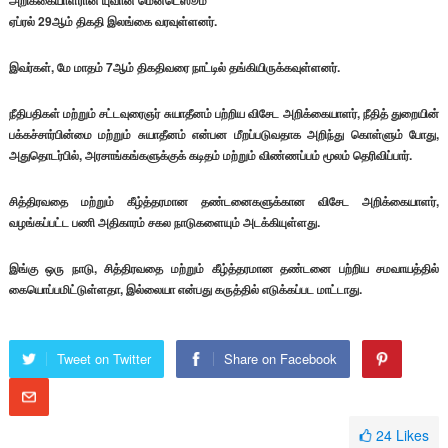
அறிக்கையாளரான யுவான் மென்டெஸூம்
ஏப்ரல் 29ஆம் திகதி இலங்கை வரவுள்ளனர்.
இவர்கள், மே மாதம் 7ஆம் திகதிவரை நாட்டில் தங்கியிருக்கவுள்ளனர்.
நீதிபதிகள் மற்றும் சட்டவுரைஞர் சுயாதீனம் பற்றிய விசேட அறிக்கையாளர், நீதித் துறையின்
பக்கச்சார்பின்மை மற்றும் சுயாதீனம் என்பன மீறப்படுவதாக அறிந்து கொள்ளும் போது,
அதுதொடர்பில், அரசாங்கங்களுக்குக் கடிதம் மற்றும் விண்ணப்பம் மூலம் தெரிவிப்பார்.
சித்திரவதை மற்றும் கீழ்த்தரமான தண்டனைகளுக்கான விசேட அறிக்கையாளர்,
வழங்கப்பட்ட பணி அதிகாரம் சகல நாடுகளையும் அடக்கியுள்ளது.
இங்கு ஒரு நாடு, சித்திரவதை மற்றும் கீழ்த்தரமான தண்டனை பற்றிய சமவாயத்தில்
கையொப்பமிட்டுள்ளதா, இல்லையா என்பது கருத்தில் எடுக்கப்பட மாட்டாது.
Tweet on Twitter
Share on Facebook
24
Likes