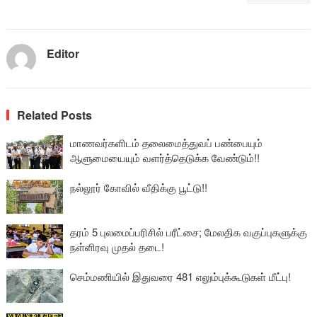
Editor
Related Posts
மாணவர்களிடம் தலைமைத்துவப் பண்பையும்
ஆளுமையையும் வளர்த்தெடுக்க வேண்டும்!!
நல்லூர் கோவில் வீதிக்கு பூட்டு!!
தரம் 5 புலமைப்பரிசில் பரீட்சை; மேலதிக வகுப்புகளுக்கு
நள்ளிரவு முதல் தடை!
செம்மணியில் இதுவரை 481 எலும்புக்கூடுகள் மீட்பு!