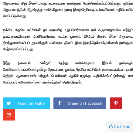
அலுவலகம் மீது இரண்டாவது தடவையாக தாக்குதல் மேற்கொள்ளப்பட்டுள்ளது.
குறித்த
அலுவலகத்தின் மீது நேற்று சனிக்கிழமை இரவு இனந்தெரியாத நபர்களினால் கழிவொயில்
வீசப்பட்டுள்ளது.
ஐக்கிய தேசிய கட்சியின் நாடாளுமன்ற உறுப்பினர்களான ரவி கருணாநாயக்க மற்றும்
டி.எம்.சுவாமிநாதன் ஆகியோரினால் கடந்த ஓகஸ்ட் 26ஆம் திகதி இந்த அலுவலம்
திறந்துவைக்கப்பட்டது.எனினும் அன்றைய தினம் இரவு இனந்தெரியாதோரினால் தாக்குதல்
மேற்கொள்ளப்பட்டது.
இந்த நிலையில் மீண்டும் நேற்று சனிக்கிழமை இரவும் தாக்குதல்
மேற்கொள்ளப்பட்டுள்ளது.இது தொடர்பாக ஐக்கிய தேசிய கட்சியின் தலைமைப்பீடம், உதவி
தேர்தல் ஆணையாளர் மற்றும் பொலிஸார் ஆகியோருக்கு அறிவிக்கப்பட்டுள்ளது என
வேட்பாளர் கணேசபிள்ளை பாலச்சந்திரன் தெரிவித்தார்.
Tweet on Twitter
Share on Facebook
24
Likes