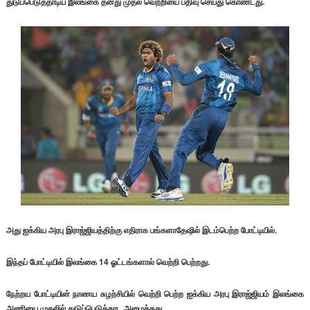
துடுப்பெடுத்தாடிய இலங்கை தனது முதல் வெற்றியை பதிவு செய்து கொண்டது.
அது ஐக்கிய அரபு இராஜ்ஜியத்திற்கு எதிராக பங்களாதேஷில் இடம்பெற்ற போட்டியில்.
இந்தப் போட்டியில் இலங்கை 14 ஓட்டங்களால் வெற்றி பெற்றது.
நேற்றய போட்டியின் நாணய சுழற்சியில் வெற்றி பெற்ற ஐக்கிய அரபு இராஜ்ஜியம் இலங்கை
அணியை முதலில் துடுப்பெடுத்தாட அழைத்தது.