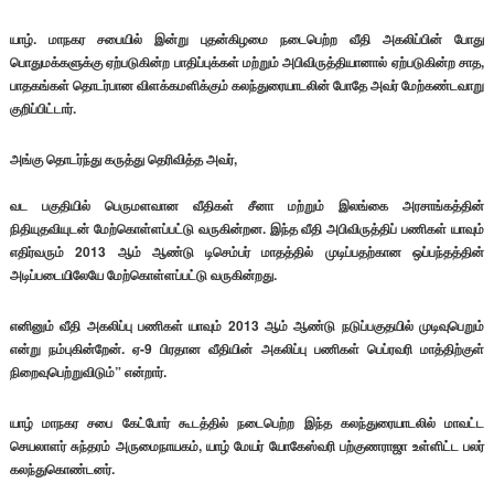
யாழ். மாநகர சபையில் இன்று புதன்கிழமை நடைபெற்ற வீதி அகலிப்பின் போது
பொதுமக்களுக்கு ஏற்படுகின்ற பாதிப்புக்கள் மற்றும் அபிவிருத்தியானால் ஏற்படுகின்ற சாத,
பாதகங்கள் தொடர்பான விளக்கமளிக்கும் கலந்துரையாடலின் போதே அவர் மேற்கண்டவாறு
குறிப்பிட்டார்.
அங்கு தொடர்ந்து கருத்து தெரிவித்த அவர்,
வட பகுதியில் பெருமளவான வீதிகள் சீனா மற்றும் இலங்கை அரசாங்கத்தின்
நிதியுதவியுடன் மேற்கொள்ளப்பட்டு வருகின்றன. இந்த வீதி அபிவிருத்திப் பணிகள் யாவும்
எதிர்வரும் 2013 ஆம் ஆண்டு டிசெம்பர் மாதத்தில் முடிப்பதற்கான ஒப்பந்தத்தின்
அடிப்படையிலேயே மேற்கொள்ளப்பட்டு வருகின்றது.
எனினும் வீதி அகலிப்பு பணிகள் யாவும் 2013 ஆம் ஆண்டு நடுப்பகுதயில் முடிவுபெறும்
என்று நம்புகின்றேன். ஏ-9 பிரதான வீதியின் அகலிப்பு பணிகள் பெப்ரவரி மாத்திற்குள்
நிறைவுபெற்றுவிடும்” என்றார்.
யாழ் மாநகர சபை கேட்போர் கூடத்தில் நடைபெற்ற இந்த கலந்துரையாடலில் மாவட்ட
செயலாளர் சுந்தரம் அருமைநாயகம், யாழ் மேயர் யோகேஸ்வரி பற்குணராஜா உள்ளிட்ட பலர்
கலந்துகொண்டனர்.