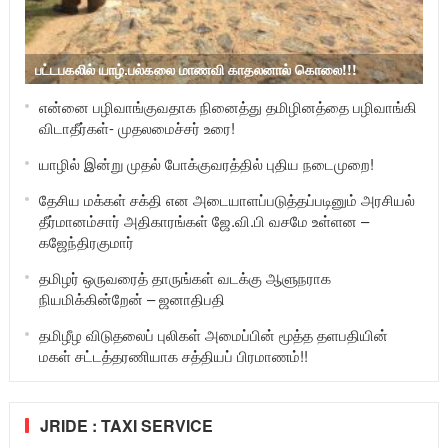
பட்டபகலில் யாழ்.பல்கலை மாணவி காதலனால் கொலை!!!
என்னை பழிவாங்குவதாக நினைத்து தமிழினத்தை பழிவாங்கி
விடாதீர்கள்- முதலமைச்சர் உரை!
யாழில் இன்று முதல் போக்குவரத்தில் புதிய நடைமுறை!
தேசிய மக்கள் சக்தி என அடையாளப்படுத்தப்படினும் அரசியல்
தீர்மானம்சார் அதிகாரங்கள் ஜே.வி.பி வசமே உள்ளன –
கஜேந்திரகுமார்
தமிழர் ஒருவரைத் தாருங்கள் வடக்கு ஆளுநராக
நியமிக்கின்றேன் – ஜனாதிபதி
தமிழீழ விடுதலைப் புலிகள் அமைப்பின் மூத்த தளபதியின்
மகள் சட்டத்தரணியாக சத்தியப் பிரமாணம்!!
JRIDE : TAXI SERVICE