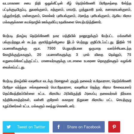
வடமாகாண சபை நிதி ஒதுக்கீட்டின் கீழ் நெடுங்கேணி பிரதேசத்தை சேர்ந்த
பட்டிக்குடியிருப்பு, துவரங்குளம், கற்குளம், மாமடு, முத்துமாரி நகர், கனகராயன்குளம்,
புத்தூர்சந்தி, மன்னகுளம், கொல்லர் புளியங்குளம், அனந்த புளியங்குளம், ஆகிய கிராம
மக்களுக்கான சுயதொழில் ஊக்குவிப்பு உதவிகளை செயற்படுத்தினார்.
மேற்படி நிகழ்வு நெடுங்கேணி நகர மத்தியில் நானூறுக்கும் மேற்பட்ட மக்களின்
பங்குபற்றலுடன் கடந்த ஞாயிற்றுக்கிழமை இடம் பெற்றது குறிப்பிடப்பட்டது. இதில் 16
பயனாளிகளுக்கு ரூபா. 7500 பெறுமதியான ஒருமாத வளர்ச்சியடைந்த
கோழிக்குஞ்சுகளும், 20 பயனாளிகளுக்கு 3 புசல் விதை நெல்லும், 75
வறுமைக்கோட்டிற்குட்பட்ட மாணவர்களுக்கு பாடசாலை உபகரண தொகுதிகளும் வழங்கி
வைக்கப்பட்டது.
மேற்படி நிகழ்வில் வவுனியா வடக்கு பிரஜைகள் குழுத் தலைவர் க.தேவராசா, நெடுங்கேணி
பிரதேச வர்த்தக சங்கதலைவர் பொ.தேவராசா, வவுனியா தெற்கு கிராம சேவையாளர்
தெய்வேந்திரம்பிள்ளை உட்பட கிராமிய அபிவிருத்தி அமைப்பு தலைவர்கள் நிர்வாக
உத்தியோகத்தர்கள், வன்னி குறோஸ் சுகாதார நிறுவன கிராமிய மட்ட செயற்குழு
உறுப்பினர்கள் உட்பட மக்களும் கலந்து கொண்டனர்.
Tweet on Twitter
Share on Facebook