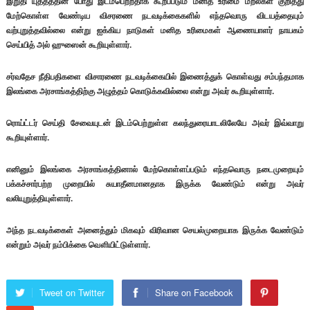
இறுதி யுத்தத்தின் போது இடம்பெற்றதாக கூறப்படும் மனித உரிமை மீறல்கள் குறித்து
மேற்கொள்ள வேண்டிய விசரணை நடவடிக்கைகளில் எந்தவொரு விடயத்தையும்
வற்புறுத்தவில்லை என்று ஐக்கிய நாடுகள் மனித உரிமைகள் ஆணையாளர் நாயகம்
செய்யித் அல் ஹுஸைன் கூறியுள்ளார்.
சர்வதேச நீதிபதிகளை விசாரணை நடவடிக்கையில் இணைத்துக் கொள்வது சம்பந்தமாக
இலங்கை அரசாங்கத்திற்கு அழுத்தம் கொடுக்கவில்லை என்று அவர் கூறியுள்ளார்.
ரொய்ட்டர் செய்தி சேவையுடன் இடம்பெற்றுள்ள கலந்துரையாடலிலேயே அவர் இவ்வாறு
கூறியுள்ளார்.
எனினும் இலங்கை அரசாங்கத்தினால் மேற்கொள்ளப்படும் எந்தவொரு நடைமுறையும்
பக்கச்சார்பற்ற முறையில் சுயாதீனமானதாக இருக்க வேண்டும் என்று அவர்
வலியுறுத்தியுள்ளார்.
அந்த நடவடிக்கைள் அனைத்தும் மிகவும் விரிவான செயல்முறையாக இருக்க வேண்டும்
என்றும் அவர் நம்பிக்கை வௌியிட்டுள்ளார்.
Tweet on Twitter
Share on Facebook