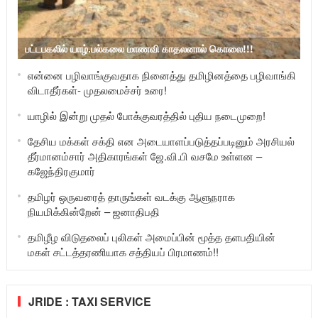
பட்டபகலில் யாழ்.பல்கலை மாணவி காதலனால் கொலை!!!
என்னை பழிவாங்குவதாக நினைத்து தமிழினத்தை பழிவாங்கி
விடாதீர்கள்- முதலமைச்சர் உரை!
யாழில் இன்று முதல் போக்குவரத்தில் புதிய நடைமுறை!
தேசிய மக்கள் சக்தி என அடையாளப்படுத்தப்படினும் அரசியல்
தீர்மானம்சார் அதிகாரங்கள் ஜே.வி.பி வசமே உள்ளன –
கஜேந்திரகுமார்
தமிழர் ஒருவரைத் தாருங்கள் வடக்கு ஆளுநராக
நியமிக்கின்றேன் – ஜனாதிபதி
தமிழீழ விடுதலைப் புலிகள் அமைப்பின் மூத்த தளபதியின்
மகள் சட்டத்தரணியாக சத்தியப் பிரமாணம்!!
JRIDE : TAXI SERVICE