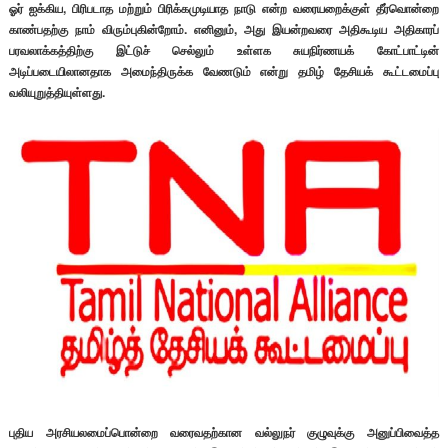
ஓர் ஐக்கிய, பிரிபடாத மற்றும் பிரிக்கமுடியாத நாடு என்ற வரையறைக்குள் தீர்வொன்றை
காண்பதற்கு நாம் விரும்புகின்றோம். எனினும், அது இயன்றவரை அதிகூடிய அதிகாரப்
பரவலாக்கத்திற்கு இட்டுச் செல்லும் உள்ளக சுயநிர்ணயக் கோட்பாட்டின்
அடிப்படையிலானதாக அமைந்திருக்க வேணடும் என்று தமிழ் தேசியக் கூட்டமைப்பு
வலியுறுத்தியுள்ளது.
புதிய அரசியலமைப்பொன்றை வரைவதற்கான வல்லுநர் குழுவுக்கு அனுப்பிவைத்த