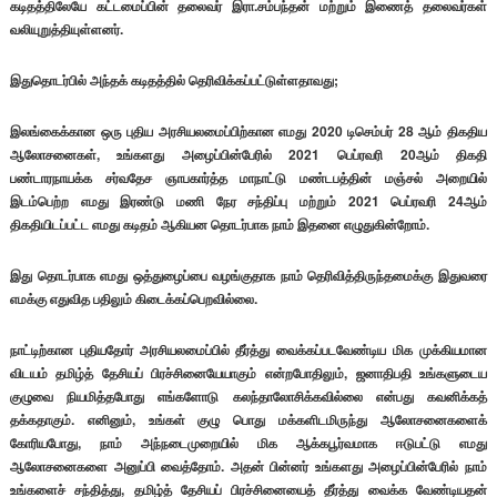
கடிதத்திலேயே கட்டமைப்பின் தலைவர் இரா.சம்பந்தன் மற்றும் இணைத் தலைவர்கள்
வலியுறுத்தியுள்ளனர்.
இதுதொடர்பில் அந்தக் கடிதத்தில் தெரிவிக்கப்பட்டுள்ளதாவது;
இலங்கைக்கான ஒரு புதிய அரசியலமைப்பிற்கான எமது 2020 டிசெம்பர் 28 ஆம் திகதிய
ஆலோசனைகள், உங்களது அழைப்பின்பேரில் 2021 பெப்ரவரி 20ஆம் திகதி
பண்டாரநாயக்க சர்வதேச ஞாபகார்த்த மாநாட்டு மண்டபத்தின் மஞ்சல் அறையில்
இடம்பெற்ற எமது இரண்டு மணி நேர சந்திப்பு மற்றும் 2021 பெப்ரவரி 24ஆம்
திகதியிடப்பட்ட எமது கடிதம் ஆகியன தொடர்பாக நாம் இதனை எழுதுகின்றோம்.
இது தொடர்பாக எமது ஒத்துழைப்பை வழங்குதாக நாம் தெரிவித்திருந்தமைக்கு இதுவரை
எமக்கு எதுவித பதிலும் கிடைக்கப்பெறவில்லை.
நாட்டிற்கான புதியதோர் அரசியலமைப்பில் தீர்த்து வைக்கப்படவேண்டிய மிக முக்கியமான
விடயம் தமிழ்த் தேசியப் பிரச்சினையேயாகும் என்றபோதிலும், ஜனாதிபதி உங்களுடைய
குழுவை நியமித்தபோது எங்களோடு கலந்தாலோசிக்கவில்லை என்பது கவனிக்கத்
தக்கதாகும். எனினும், உங்கள் குழு பொது மக்களிடமிருந்து ஆலோசனைகளைக்
கோரியபோது, நாம் அந்நடைமுறையில் மிக ஆக்கபூர்வமாக ஈடுபட்டு எமது
ஆலோசனைகளை அனுப்பி வைத்தோம். அதன் பின்னர் உங்களது அழைப்பின்பேரில் நாம்
உங்களைச் சந்தித்து, தமிழ்த் தேசியப் பிரச்சினையைத் தீர்த்து வைக்க வேண்டியதன்