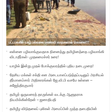
பட்டபகலில் யாழ்.பல்கலை மாணவி காதலனால் கொலை!!!
என்னை பழிவாங்குவதாக நினைத்து தமிழினத்தை பழிவாங்கி
விடாதீர்கள்- முதலமைச்சர் உரை!
யாழில் இன்று முதல் போக்குவரத்தில் புதிய நடைமுறை!
தேசிய மக்கள் சக்தி என அடையாளப்படுத்தப்படினும் அரசியல்
தீர்மானம்சார் அதிகாரங்கள் ஜே.வி.பி வசமே உள்ளன –
கஜேந்திரகுமார்
தமிழர் ஒருவரைத் தாருங்கள் வடக்கு ஆளுநராக
நியமிக்கின்றேன் – ஜனாதிபதி
தமிழீழ விடுதலைப் புலிகள் அமைப்பின் மூத்த தளபதியின்