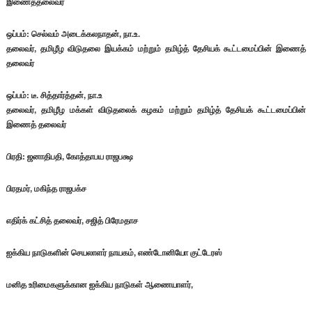
இணைத்தலைவர்
ஒப்பம்: செல்வம் அடைக்கலநாதன், நா.உ.
தலைவர், தமிழீழ விடுதலை இயக்கம் மற்றும் தமிழ்த் தேசியக் கூட்டமைப்பின் இணைத்
தலைவர்
ஒப்பம்: டீ. சித்தார்த்தன், நா.உ
தலைவர், தமிழீழ மக்கள் விடுதலைக் கழகம் மற்றும் தமிழ்த் தேசியக் கூட்டமைப்பின்
இணைத் தலைவர்
பிரதி: ஜனாதிபதி, கோத்தாபய ராஜபக்ஷ
பிரதமர், மகிந்த ராஜபக்ச
எதிர்க் கட்சித் தலைவர், சஜித் பிரேமதாச
ஐக்கிய நாடுகளின் செயலாளர் நாயகம், எண்டோனியோ குட்டேரஸ்
மனித உரிமைகளுக்கான ஐக்கிய நாடுகள் ஆணையாளர்,