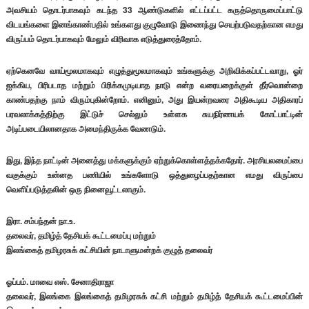
அவசியம் தொடர்பாகவும் கடந்த 33 ஆண்டுகளில் எட்டப்பட்ட கருத்தொருமைப்பாட்டு
விடயங்களை இனங்காண்பதில் உங்களது குழுவோடு இணைந்து செயற்படுவதற்கான எமது
விருப்பம் தொடர்பாகவும் மேலும் விரிவாக எடுத்துரைத்தோம்.
ஏற்கெனவே வாய்மூலமாகவும் எழுத்துமூலமாகவும் உங்களுக்கு அறிவிக்கப்பட்டவாறு, ஓர்
ஐக்கிய, பிரிபடாத மற்றும் பிரிக்கமுடியாத நாடு என்ற வரையறைக்குள் தீர்வொன்றை
காண்பதற்கு நாம் விரும்புகின்றோம். எனினும், அது இயன்றவரை அதிகூடிய அதிகாரப்
பரவலாக்கத்திற்கு இட்டுச் செல்லும் உள்ளக சுயநிர்ணயக் கோட்பாட்டின்
அடிப்படையிலானதாக அமைந்திருக்க வேணடும்.
இது, இந்த நாட்டின் அனைத்து மக்களுக்கும் ஏற்றுக்கொள்ளத்தக்கதோர். அரசியலமைப்பை
வகுக்கும் உன்னத பணியில் உங்களோடு ஒத்துழைப்பதற்கான எமது விருப்பை
வெளிப்படுத்தலின் ஒரு நினைவூட்டலாகும்.
இரா. சம்பந்தன் நா.உ.
தலைவர், தமிழ்த் தேசியக் கூட்டமைப்பு மற்றும்
இலங்கைத் தமிழரசுக் கட்சியின் நாடாளுமன்றக் குழுத் தலைவர்
ஓப்பம். மாவை எஸ். சேனாதிராஜா
தலைவர், இலங்கை இலங்கைத் தமிழரசுக் கட்சி மற்றும் தமிழ்த் தேசியக் கூட்டமைப்பின்