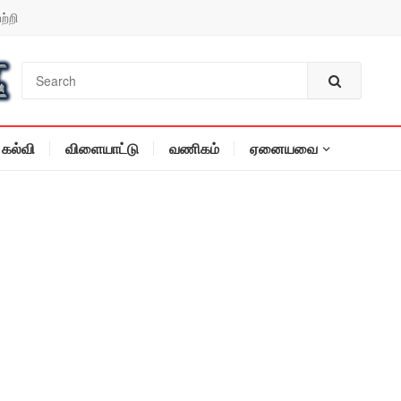
ற்றி
கல்வி
விளையாட்டு
வணிகம்
ஏனையவை