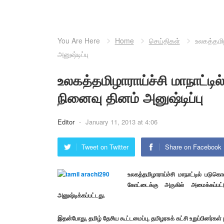
You Are Here
Home
செய்திகள்
உலகத்தமி
அனுஷ்டிப்பு
உலகத்தமிழாராய்ச்சி மாநாட்ட
நினைவு தினம் அனுஷ்டிப்பு
Editor
-
January 11, 2013 at 4:06
Tweet on Twitter
Share on Facebook
உலகத்தமிழாராய்ச்சி மாநாட்டில் படு
கோட்டைக்கு அருகில் அமைக்கப்பட
அனுஷ்டிக்கப்பட்டது.
இதன்போது, தமிழ் தேசிய கூட்டமைப்பு, தமிழரசுக் கட்சி உறுப்பினர்கள