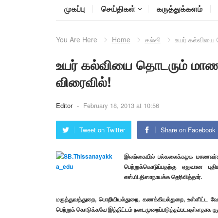
முகப்பு
செய்திகள்
கருத்துக்களம்
You Are Here
Home
கல்வி
உயர் கல்வியை 
உயர் கல்வியை தொடரும் மாணவ
விரைவில்!
Editor
-
February 18, 2013 at 10:56
Tweet on Twitter
Share on Facebook
இலங்கையில் பல்கலைக்கழக மாணவர்க
பெற்றுக்கொடுப்பதற்கு ஏதுவான பு
எஸ்.பி.திஸாநாயக்க தெரிவித்தார்.
மருத்துவத்துறை, பொறியியல்துறை, கணக்கியல்துறை, உள்ளிட்ட
பெற்றுக் கொடுக்கவே இத்திட்டம் நடைமுறைப்படுத்தப்படவுள்ளதாக குறிப