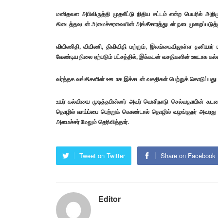
மனிதவள அபிவிருத்தி முதலீட்டு நிதிய சட்டம் என்ற பெயரில் அறிம
கிடைத்தவுடன் அமைச்சரவையின் அங்கீகாரத்துடன் நடைமுறைப்படுத்தப்ப
வியிணிதி, வியிணி, திவிவிதி மற்றும், இலங்கையிலுள்ள தனியார
வேண்டிய நிலை ஏற்படும் பட்சத்தில், இக்கடன் வசதிகளின் ஊடாக கல்
வர்த்தக வங்கிகளின் ஊடாக இக்கடன் வசதிகள் பெற்றுக் கொடுப்பது
உயர் கல்வியை முடித்தபின்னர் அவர் வெளிநாடு செல்வதாயின் கட
தொழில் வாய்ப்பை பெற்றுக் கொண்டால் தொழில் வழங்குநர் அவரது க
அமைச்சர் மேலும் தெரிவித்தார்.
Tweet on Twitter
Share on Facebook
Editor