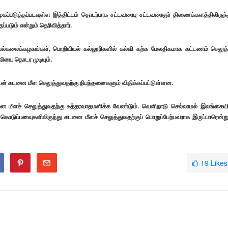
ுகப்படுத்தப்படவுள்ள இத்திட்டம் தொடர்பாக சட்டவரைபு சட்டவரைஞர் திணைக்களத்திலிருந்
டும் என்றும் தெரிவித்தார்.
் பல்கலைக்கழகங்கள், பொறியியல் கல்லூரிகளில் கல்வி கற்க மேலதிகமாக கட்டணம் செலுத
வியை தொடர முடியும்.
டன் கடனை மீள செலுத்துவதற்கு நிபந்தனைகளும் விதிக்கப்பட்டுள்ளன.
னை மீளச் செலுத்துவதற்கு உத்தரவாதமளிக்க வேண்டும். வெளிநாடு செல்லாமல் இலங்கையி
ொடுப்பனவுகளிலிருந்து கடனை மீளச் செலுத்துவதற்குப் பொறுப்பேற்பவராக இருப்பாரென்று
19
Likes