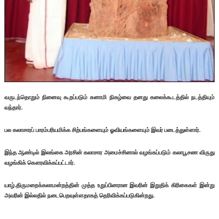
வருடந்தொறும் நினைவு கூறப்படும் சுனாமி நிகழ்வை தனது கலைக்கூடத்தில் நடத்தியும்
வந்தார்.
பல கலாசாரப் பாரம்பரியமிக்க சிற்பங்களையும் ஓவியங்களையும் இவர் படைத்துள்ளார்.
இந்த ஆண்டில் இலங்கை அரசின் கலாசார அமைச்சினால் வழங்கப்படும் கலாபூசண விருது
வழங்கிக் கௌரவிக்கப்பட்டார்.
யாழ்.திருமறைக்கலாமன்றத்தின் முத்த உறுப்பினரான இவரின் இறுதிக் கிரிகைகள் இன்று
அவரின் இல்லதில் நடைபெறவுள்ளதாகத் தெரிவிக்கப்படுகின்றது.