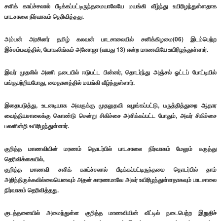
சளிக் காய்ச்சலால் பீடிக்கப்பட்டிருந்தமையாலேயே மயங்கி வீழ்ந்து உயிரிழந்துள்ளதாக
பாடசாலை நிர்வாகம் தெரிவித்தது.
அம்பன் அரசினர் தமிழ் கலவன் பாடசாலையில் சனிக்கிழமை(06) இடம்பெற்ற
இச்சம்பவத்தில், யோகலிங்கம் அனோஜா (வயது 13) என்ற மாணவியே உயிரிழந்துள்ளார்.
இவர் முதலில் அணி நடையில் ஈடுபட்ட பின்னர், தொடர்ந்து அஞ்சல் ஓட்டப் போட்டியில்
பங்குபற்றியபோது, மைதானத்தில் மயங்கி வீழ்ந்துள்ளார்.
இதையடுத்து, உடனடியாக அவருக்கு முதலுதவி வழங்கப்பட்டு, பருத்தித்துறை ஆதார
வைத்தியசாலைக்கு கொண்டு சென்று சிகிச்சை அளிக்கப்பட்ட போதும், அவர் சிகிச்சை
பலனின்றி உயிரிழந்துள்ளார்.
குறித்த மாணவியின் மரணம் தொடர்பில் பாடசாலை நிர்வாகம் மேலும் கருத்து
தெரிவிக்கையில்,
குறித்த மாணவி சளிக் காய்ச்சலால் பீடிக்கப்பட்டிருந்தமை தொடர்பில் தாம்
அறிந்திருக்கவில்லையெனவும் அதன் காரணமாவே அவர் உயிரிழந்துள்ளதாகவும் பாடசாலை
நிர்வாகம் தெரிவித்தது.
குடத்தனையில் அமைந்துள்ள குறித்த மாணவியின் வீட்டில் நடைபெற்ற இறுதிச்