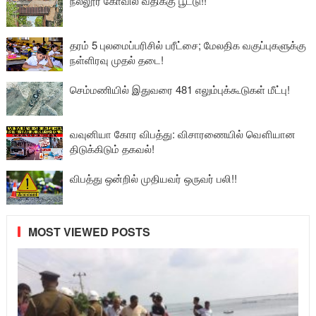
நல்லூர் கோவில் வீதிக்கு பூட்டு!!
தரம் 5 புலமைப்பரிசில் பரீட்சை; மேலதிக வகுப்புகளுக்கு
நள்ளிரவு முதல் தடை!
செம்மணியில் இதுவரை 481 எலும்புக்கூடுகள் மீட்பு!
வவுனியா கோர விபத்து: விசாரணையில் வௌியான
திடுக்கிடும் தகவல்!
விபத்து ஒன்றில் முதியவர் ஒருவர் பலி!!
MOST VIEWED POSTS