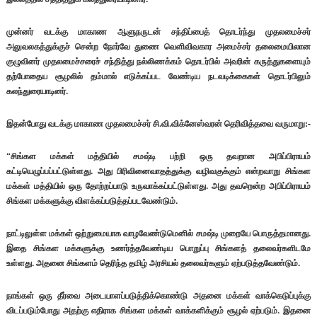
முன்னர் வடக்கு மாகாண ஆளுநருடன் சந்திப்பைத் தொடர்ந்து முதலமைச்சர்
அலுவலகத்துக்குச் சென்ற நோர்வே துணை வெளிவிவகார அமைச்சர் தலைமையிலான
குழுவினர் முதலமைச்சரைச் சந்தித்து நல்லிணக்கம் தொடர்பில் அவரின் கருத்துகளையும்
தற்போதைய சூழலில் தம்மால் எடுக்கப்பட வேண்டிய நடவடிக்கைகள் தொடர்பிலும்
கலந்துரையாடினர்.
இதன்போது வடக்கு மாகாண முதலமைச்சர் சி.வி.விக்னேஸ்வரன் தெரிவித்தவை வருமாறு:-
“சிங்கள மக்கள் மத்தியில் சமஷ்டி பற்றி ஒரு தவறான அபிப்பிராயம்
கட்டியெழுப்பப்பட்டுள்ளது. அது பிரிவினைவாதத்துக்கு வழிவகுக்கும் என்றவாறு சிங்கள
மக்கள் மத்தியில் ஒரு தோற்றப்பாடு உருவாக்கப்பட்டுள்ளது. அது தவறென்ற அபிப்பிராயம்
சிங்கள மக்களுக்கு விளக்கப்படுத்தப்படவேண்டும்.
நாட்டிலுள்ள மக்கள் ஒற்றுமையாக வாழவேண்டுமெனில் சமஷ்டி முறையே பொருத்தமானது.
இதை சிங்கள மக்களுக்கு உணர்த்தவேண்டிய பொறுப்பு சிங்களத் தலைவர்களிடமே
உள்ளது. அதனை சிங்களம் தெரிந்த தமிழ் அரசியல் தலைவர்களும் ஏற்படுத்தவேண்டும்.
நாங்கள் ஒரு தீர்வை அடையாளப்படுத்திக்கொண்டு அதனை மக்கள் வாக்கெடுப்புக்கு
விடப்படும்போது அதற்கு எதிராக சிங்கள மக்கள் வாக்களிக்கும் சூழல் ஏற்படும். இதனை