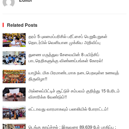
Related Posts
தரம் 5 புலமைப்பரிசில் பரீட்சைப் பெறுபேறுகள்
தொடர்பில் வெளியான முக்கிய அறிவிப்பு
துணை மருத்துவ சேவையின் 8 பயிற்சிப்
பாடநெறிகளுக்கு விண்ணப்பங்கள் கோரல்!
யாழில். மிக பிரமாண்டமாக நடைபெறவுள்ள உணவுத்
திருவிழா!!
அல்லைப்பிட்டிச் சூட்டுச் சம்பவம் குறித்து 15 பேரிடம்
விசாரிக்க வேண்டும்!!
எட்டாவது வாரமாகவும் பலாலியில் போராட்டம்!
டெங்கு காய்ச்சல் : இதுவரை 89,639 பேர் பாதிப்பு ;