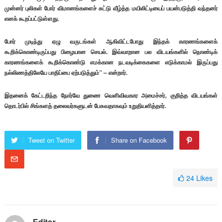
முன்னர் புலிகள் போர் விமானங்களைச் சுட்டு வீழ்த்த மயிலிட்டியைப் பயன்படுத்தி வந்தனர்
எனக் கூறப்பட்டுள்ளது.
போர் முடிந்து ஏழு வருடங்கள் ஆகிவிட்டபோது இந்தக் காரணங்களைக்
கூறிக்கொண்டிருப்பது பிழையான செயல். இவ்வாறான பல விடயங்களில் நொண்டிக்
காரணங்களைக் கூறிக்கொண்டு எமக்கான நடவடிக்கைகளை எடுக்காமல் இருப்பது
நல்லிணத்திலேயே பாதிப்பை ஏற்படுத்தும்” – என்றார்.
இதனைக் கேட்டறிந்த நோர்வே துணை வெளிவிவகார அமைச்சர், குறித்த விடயங்கள்
தொடர்பில் சிங்களத் தலைவர்களுடன் பேசுவதாகவும் உறுதியளித்தார்.
Tweet on Twitter
Share on Facebook
24
Likes
Editor