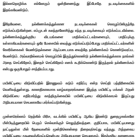
இல்லாதொழிக்க எல்லோரும் ஒன்றிணைந்து இப்போதே நடவடிக்கைகளில்
இறங்கவேண்டும்.
இதேவேளை, நல்லிணக்கத்துக்கான நடவடிக்கைகள் கொழும்பிலிருந்தே
எடுக்கப்படுகின்றன. எம்முடன் கலந்தாலோசித்து எந்த நடவடிக்கையும் எடுக்கப்படவில்லை.
நல்லிணக்கத்துக்குரிய விடயங்களை பாதிக்கப்பட்டவர்களையும், பாதிப்புக்கு
உள்ளாகியவர்களையும் ஒரே மேசையில் வைத்து எடுக்கப்படும்போது பாதிக்கப்பட்டவர்களின்
கோரிக்கைகள் வேண்டுதல்களை அடிப்படையாக வைத்தே நல்லிணக்கம் கொண்டுவரப்பட
வேண்டும். அவ்வாறில்லாமல் கொழும்பில் இருந்துகொண்டு நல்லிணக்கத்துக்காக நாங்கள்
அதை செய்கிறோம், இதைச் செய்கிறோம் எனக் கூறிக்கொண்டு இருந்தால் நல்லிணக்கம்
என்பது ஒருபோதும் சாத்தியப்படாது.
மயிலிட்டியை விடுவிப்பதில் இராணுவம் கடும் எதிர்ப்பு என்ற செய்தி பத்திரிகையில்
வெளிவந்துள்ளது. காலாதிகாலமாக வாழ்வாதாரங்களை இழந்த மயிலிட்டி மக்கள் அதன்
விடுவிப்பை எதிர்பார்த்து காத்திருக்கையில் மயிலிட்டியை விடுவிக்காமல் இருப்பது
அநியாயமான செயலாகவே பார்க்கப்படுகின்றது.
முன்னரெல்லாம் தெற்கில் மிரிச, வடக்கில் மயிலிட்டி ஆகிய இரண்டு துறைமுகங்களே
மீன்பிடித்துறையில் பெரும் செல்வாக்குச் செலுத்திவந்தன. குறிப்பாக, மயிலிட்டியானது
நாட்டிலுள்ள மீன் தேவைகளில் மூன்றிலொன்றை நிறைவுசெய்து வந்தது. அத்தகைய
மயிலிட்டியை மூடிவைத்திருப்பதென்பது அநியாயமான செயலாகும். இதற்குரிய காரணமாக