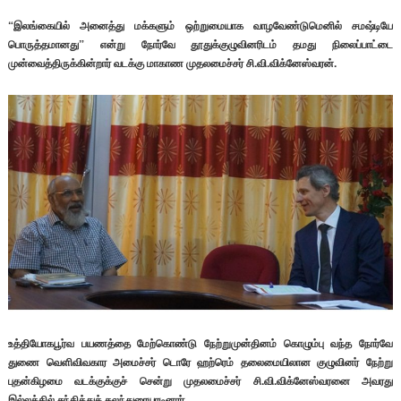
“இலங்கையில் அனைத்து மக்களும் ஒற்றுமையாக வாழவேண்டுமெனில் சமஷ்டியே
பொருத்தமானது” என்று நோர்வே தூதுக்குழுவினரிடம் தமது நிலைப்பாட்டை
முன்வைத்திருக்கின்றார் வடக்கு மாகாண முதலமைச்சர் சி.வி.விக்னேஸ்வரன்.
உத்தியோகபூர்வ பயணத்தை மேற்கொண்டு நேற்றுமுன்தினம் கொழும்பு வந்த நோர்வே
துணை வெளிவிவகார அமைச்சர் டொரே ஹற்ரெம் தலைமையிலான குழுவினர் நேற்று
புதன்கிழமை வடக்குக்குச் சென்று முதலமைச்சர் சி.வி.விக்னேஸ்வரனை அவரது
இல்லத்தில் சந்தித்துக் கலந்துரையாடினார்.