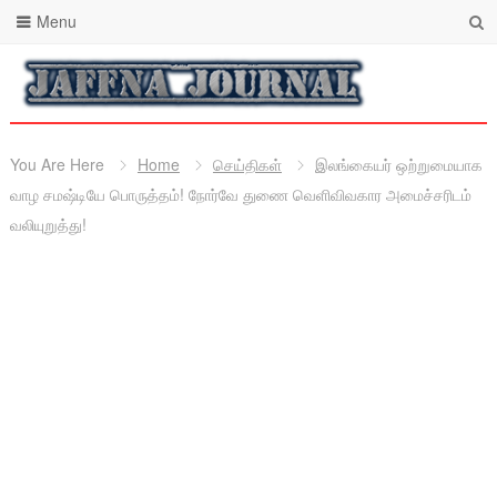
Menu
You Are Here
Home
செய்திகள்
இலங்கையர் ஒற்றுமையாக
வாழ சமஷ்டியே பொருத்தம்! நோர்வே துணை வெளிவிவகார அமைச்சரிடம்
வலியுறுத்து!