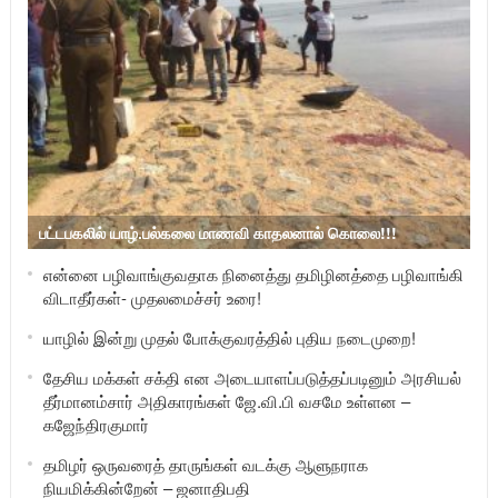
பட்டபகலில் யாழ்.பல்கலை மாணவி காதலனால் கொலை!!!
என்னை பழிவாங்குவதாக நினைத்து தமிழினத்தை பழிவாங்கி
விடாதீர்கள்- முதலமைச்சர் உரை!
யாழில் இன்று முதல் போக்குவரத்தில் புதிய நடைமுறை!
தேசிய மக்கள் சக்தி என அடையாளப்படுத்தப்படினும் அரசியல்
தீர்மானம்சார் அதிகாரங்கள் ஜே.வி.பி வசமே உள்ளன –
கஜேந்திரகுமார்
தமிழர் ஒருவரைத் தாருங்கள் வடக்கு ஆளுநராக
நியமிக்கின்றேன் – ஜனாதிபதி