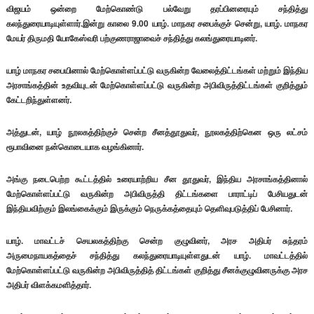
விஜயம் ஒன்றை மேற்கொண்டு பல்வேறு தரப்பினரையும் சந்தித்து
கலந்துரையாடியுள்ளார்.இன்று காலை 9.00 யாழ். மாநகர சபைக்குச் சென்று, யாழ். மாநகர
மேயர் திருமதி யோகேஸ்வரி பற்குணராஜாவைச் சந்தித்து கலங்துரையாடினர்.
யாழ் மாநகர சபையினால் மேற்கொள்ளப்பட்டு வருகின்ற வேலைத்திட்டங்கள் மற்றும் இந்திய
அரசாங்கத்தின் உதவியுடன் மேற்கொள்ளப்பட்டு வருகின்ற அபிவிருத்திட்டங்கள் குறித்தும்
கேட்டறிந்துள்ளனர்.
அத்துடன், யாழ் நூலகத்திற்குச் சென்ற சீனத்தூதுவர், நூலகத்திற்கென ஒரு லட்சம்
ரூபாவினை நன்கொடையாக வழங்கினார்.
அங்கு நடைபெற்ற கூட்டத்தில் உரையாற்றிய சீன தூதுவர், இந்திய அரசாங்கத்தினால்
மேற்கொள்ளப்பட்டு வருகின்ற அபிவிருத்தி திட்டங்களை பாராட்டிப் பேசியதுடன்
இந்தியவிற்கும் இலங்கைக்கும் இருக்கும் நெருக்கத்தையும் தெளிவுபடுத்திப் பேசினார்.
யாழ். மாவட்டச் செயலகத்திற்கு சென்ற குழுவினர், அரச அதிபர் சுந்தரம்
அருமைநாயகத்தைச் சந்தித்து கலந்துரையாடியுள்ளதுடன் யாழ். மாவட்டத்தில்
மேற்கொள்ளப்பட்டு வருகின்ற அபிவிருத்தித் திட்டங்கள் குறித்து சீனக்குழுவினருக்கு அரச
அதிபர் விளக்கமளித்தார்.