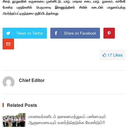
சீனத் தூதுவரின் வருகையை முன்னிட்டு, யாழ். மாநகர சபை, யாழ். நூலகம், கச்சேரி
போன்ற பகுதிகளில் பெருமளவு இராணுத்தினர் சிவில் உடையில் பாதுகாப்புக்கு
அமர்த்தப்பட்டிருந்தமை குறிப்பிடத்தக்கது.
Tweet on Twitter
Share on Facebook
17
Likes
Chief Editor
Related Posts
மாணவர்களிடம் தலைமைத்துவப் பண்பையும்
ஆளுமையையும் வளர்த்தெடுக்க வேண்டும்!!