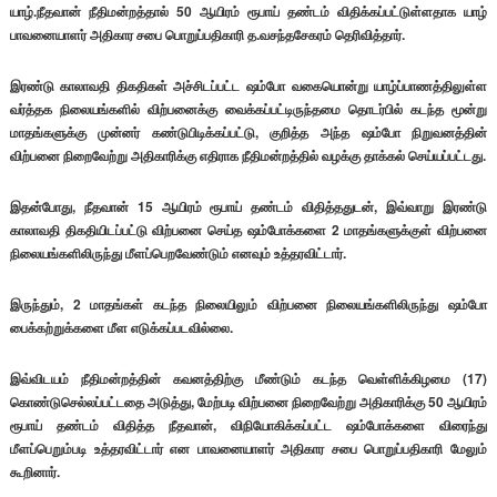
யாழ்.நீதவான் நீதிமன்றத்தால் 50 ஆயிரம் ரூபாய் தண்டம் விதிக்கப்பட்டுள்ளதாக
யாழ்
பாவனையாளர் அதிகார சபை பொறுப்பதிகாரி த.வசந்தசேகரம் தெரிவித்தார்.
இரண்டு காலாவதி திகதிகள் அச்சிடப்பட்ட ஷம்போ வகையொன்று யாழ்ப்பாணத்திலுள்ள
வர்த்தக நிலையங்களில் விற்பனைக்கு வைக்கப்பட்டிருந்தமை தொடர்பில் கடந்த மூன்று
மாதங்களுக்கு முன்னர் கண்டுபிடிக்கப்பட்டு, குறித்த அந்த ஷம்போ நிறுவனத்தின்
விற்பனை நிறைவேற்று அதிகாரிக்கு எதிராக நீதிமன்றத்தில் வழக்கு தாக்கல் செய்யப்பட்டது.
இதன்போது, நீதவான் 15 ஆயிரம் ரூபாய் தண்டம் விதித்ததுடன், இவ்வாறு இரண்டு
காலாவதி திகதியிடப்பட்டு விற்பனை செய்த ஷம்போக்களை 2 மாதங்களுக்குள் விற்பனை
நிலையங்களிலிருந்து மீளப்பெறவேண்டும் எனவும் உத்தரவிட்டார்.
இருந்தும், 2 மாதங்கள் கடந்த நிலையிலும் விற்பனை நிலையங்களிலிருந்து ஷம்போ
பைக்கற்றுக்களை மீள எடுக்கப்படவில்லை.
இவ்விடயம் நீதிமன்றத்தின் கவனத்திற்கு மீண்டும் கடந்த வெள்ளிக்கிழமை (17)
கொண்டுசெல்லப்பட்டதை அடுத்து, மேற்படி விற்பனை நிறைவேற்று அதிகாரிக்கு 50 ஆயிரம்
ரூபாய் தண்டம் விதித்த நீதவான், விநியோகிக்கப்பட்ட ஷம்போக்களை விரைந்து
மீளப்பெறும்படி உத்தரவிட்டார் என பாவனையாளர் அதிகார சபை பொறுப்பதிகாரி மேலும்
கூறினார்.