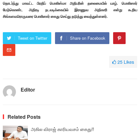
தொடர்ந்து மாவட்ட பிரதிப் பொலிஸ்மா அதிபரின் தலைமையில் யாழ். பொலிஸார்
மேற்கொண்ட அதிரடி நடவடிக்கையில் இராணுவ அதிகாரி என்று கூறிய
சிங்களவரொருவரை பொலிஸார் கைது செய்து தடுத்து வைத்துள்ளனர்.
Tweet on Twitter
Share on Facebook
25
Likes
Editor
Related Posts
அகில விராஜ் காரியவசம் கைது!!