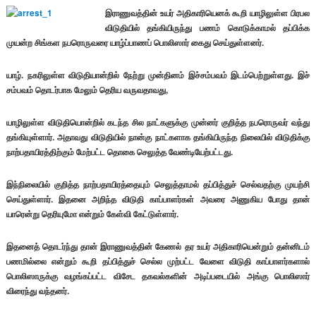
இராணுவத்தின் உயர் அதிகாரியெனக் கூறி யாழிலுள்ள பிரபல
விடுதியில் தங்கியிருந்து பணம் கொடுக்காமல் தப்பிக்க
முயன்ற சிங்கள நபரொருவரை யாழ்ப்பாணப் பொலிஸார் கைது செய்துள்ளனர்.
யாழ். நகரிலுள்ள விடுதியான்றில் நேற்று முன்தினம் இச்சம்பவம் இடம்பெற்றுள்ளது. இச்
சம்பவம் தொடர்பாக மேலும் தெரிய வருவதாவது,
யாழிலுள்ள விடுதியொன்றில் கடந்த சில நாட்களுக்கு முன்னர் குறித்த நபரொருவர் வந்து
தங்கியுள்ளார். அதாவது விடுதியில் நான்கு நாட்களாக தங்கியிருந்த நிலையில் விடுதிக்கு
நாற்பதாயிரத்திற்கும் மேற்பட்ட தொகை செலுத்த வேண்டியேற்பட்டது.
இந்நிலையில் குறித்த நாற்பதாயிரத்தையும் செலுத்தாமல் தப்பித்துச் செல்வதற்கு முயற்சி
செய்துள்ளார். இதனை அறிந்த விடுதி காப்பாளர்கள் அவரை அணுகிய போது தான்
யாரென்று தெரியுமோ என்றும் கேள்வி கேட்டுள்ளார்.
இதனைத் தொடர்ந்து தான் இராணுவத்தின் கேணல் தர உயர் அதிகாரியென்றும் தன்னிடம்
பணமில்லை என்றும் கூறி தப்பித்துச் செல்ல முற்பட்ட வேளை விடுதி காப்பாளர்களால்
பொலிஸாருக்கு வழங்கப்பட்ட விசேட தகவல்களின் அடிப்படையில் அங்கு பொலிஸார்
விரைந்து வந்தனர்.