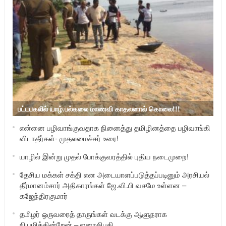
பட்டபகலில் யாழ்.பல்கலை மாணவி காதலனால் கொலை!!!
என்னை பழிவாங்குவதாக நினைத்து தமிழினத்தை பழிவாங்கி
விடாதீர்கள்- முதலமைச்சர் உரை!
யாழில் இன்று முதல் போக்குவரத்தில் புதிய நடைமுறை!
தேசிய மக்கள் சக்தி என அடையாளப்படுத்தப்படினும் அரசியல்
தீர்மானம்சார் அதிகாரங்கள் ஜே.வி.பி வசமே உள்ளன –
கஜேந்திரகுமார்
தமிழர் ஒருவரைத் தாருங்கள் வடக்கு ஆளுநராக
நியமிக்கின்றேன் – ஜனாதிபதி