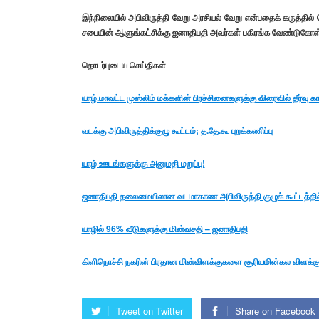
இந்நிலையில் அபிவிருத்தி வேறு அரசியல் வேறு என்பதைக் கருத்தில
சபையின் ஆளுங்கட்சிக்கு ஜனாதிபதி அவர்கள் பகிரங்க வேண்டுகோள் வ
தொடர்புடைய செய்திகள்
யாழ்.மாவட்ட முஸ்லிம் மக்களின் பிரச்சினைகளுக்கு விரைவில் தீர்வ
வடக்கு அபிவிருத்திக்குழு கூட்டம்; த.தே.கூ புறக்கணிப்பு
யாழ் ஊடங்களுக்கு அனுமதி மறுப்பு!
ஜனாதிபதி தலைமையிலான வடமாகாண அபிவிருத்தி குழுக் கூட்டத்தில
யாழில் 96% வீடுகளுக்கு மின்வசதி – ஜனாதிபதி
கிளிநொச்சி நகரின் பிரதான மின்விளக்குகளை சூரியமின்கல விளக்கு
Tweet on Twitter
Share on Facebook