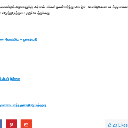
் கொண்டும் அரசியலுக்கு அப்பால் மக்கள் நலன்சார்ந்து செயற்பட வேண்டுமென வடக்கு மாக
ிடுத்திருந்தமை குறிப்பிடத்தக்கது.
ு காண வேண்டும் – ஜனாதிபதி
் சி.வி இல்லை
களாாக மாற்ற ஜனாதிபதி உத்தரவு.
23
Likes