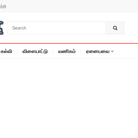
ற்றி
கல்வி
விளையாட்டு
வணிகம்
ஏனையவை