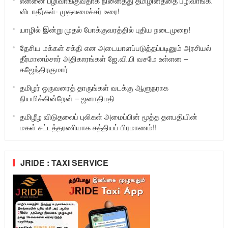
என்னை பழிவாங்குவதாக நினைத்து தமிழினத்தை பழிவாங்கி
விடாதீர்கள்- முதலமைச்சர் உரை!
யாழில் இன்று முதல் போக்குவரத்தில் புதிய நடைமுறை!
தேசிய மக்கள் சக்தி என அடையாளப்படுத்தப்படினும் அரசியல்
தீர்மானம்சார் அதிகாரங்கள் ஜே.வி.பி வசமே உள்ளன –
கஜேந்திரகுமார்
தமிழர் ஒருவரைத் தாருங்கள் வடக்கு ஆளுநராக
நியமிக்கின்றேன் – ஜனாதிபதி
தமிழீழ விடுதலைப் புலிகள் அமைப்பின் மூத்த தளபதியின்
மகள் சட்டத்தரணியாக சத்தியப் பிரமாணம்!!
JRIDE : TAXI SERVICE