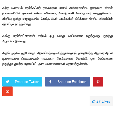
அந்த வகையில் எதிர்க்கட்சித் தலைவரான ரணில் விக்கிரமசிங்க, ஜனநாயக மக்கள்
முன்னணியின் தலைவர் மனோ கணேசன், அசாத் சாலி போன்ற பலர் கலந்துகொண்ட
சந்திப்பு ஒன்று மாதுளுவாவே சோபித தேரர் அவர்களின் நீதிக்கான தேசிய அமைப்பின்
ஏற்பாட்டில் நடந்துள்ளது.
அங்கு எதிர்க்கட்சிகளின் சார்பில் ஒரு பொது வேட்பாளரை நிறுத்துவது குறித்து
ஆராயப்பட்டுள்ளது.
அதில் முதலில் தற்போதைய அரசாங்கத்தை வீழ்த்துவதையும், நிறைவேற்று அதிகார ஆட்சி
முறைமையை நீக்குவதையும் மையமான நோக்கமாகக் கொண்டு ஒரு வேட்பாளரை
நிறுத்துவது பற்றி ஆராயப்பட்டதாக மனோ கணேசன் தெரிவித்துள்ளார்.
Tweet on Twitter
Share on Facebook
27
Likes