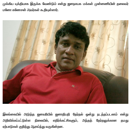
முக்கிய யுக்தியாக இருக்க வேண்டும் என்று ஜனநாயக மக்கள் முன்னணியின் தலைவர்
மனோ கணேசன் அவர்கள் கூறியுள்ளார்.
இலங்கையில் அடுத்த ஜனவரியில் ஜனாதிபதி தேர்தல் ஒன்று நடத்தப்படலாம் என்று
அறிவிக்கப்பட்டுள்ள நிலையில், எதிர்க்கட்சிகளும், அந்தத் தேர்தலுக்கான தமது
ஏற்பாடுகள் குறித்து ஆராய்ந்து வருகின்றன.