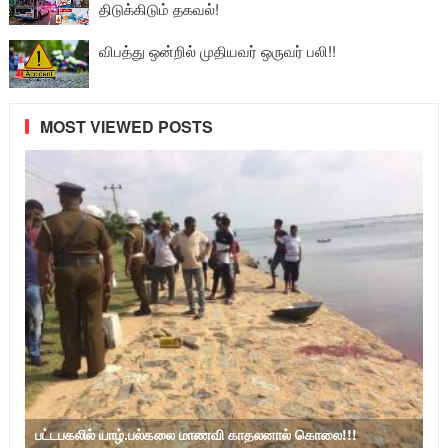
திடுக்கிடும் தகவல்!
விபத்து ஒன்றில் முதியவர் ஒருவர் பலி!!
MOST VIEWED POSTS
பட்டபகலில் யாழ்.பல்கலை மாணவி காதலனால் கொலை!!!