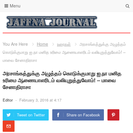
Menu
You Are Here
Home
உரைகள்
அரசாங்கத்துக்கு அழுத்தம்
கொடுக்குமாறு ஐ.நா மனித உரிமை ஆணையாளரிடம் வலியுறுத்துவோம்! –
மாவை சேனாதிராசா
அரசாங்கத்துக்கு அழுத்தம் கொடுக்குமாறு ஐ.நா மனித
உரிமை ஆணையாளரிடம் வலியுறுத்துவோம்! – மாவை
சேனாதிராசா
Editor
-
February 3, 2016 at 4:17
Tweet on Twitter
Share on Facebook