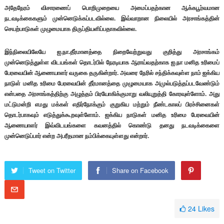
அதேநேரம் விசாரணைப் பொறிமுறையை அமைப்பதற்கான ஆக்கபூர்வமான
நடவடிக்கைகளும் முன்னெடுக்கப்படவில்லை. இவ்வாறான நிலையில் அரசாங்கத்தின்
செயற்பாடுகள் முழுமையாக திருப்தியளிப்பதாகவில்லை.
இந்நிலையிலேயே ஐ.நா.தீர்மானத்தை நிறைவேற்றுவது குறித்து அரசாங்கம்
முன்னெடுத்துள்ள விடயங்கள் தொடர்பில் நேரடியாக ஆராய்வதற்காக ஐ.நா மனித உரிமைப்
பேரவையின் ஆணையாளர் வருகை தருகின்றார். அவரை நேரில் சந்திக்கவுள்ள நாம் ஐக்கிய
நாடுள் மனித உரிமை பேரவையின் தீர்மானத்தை முழுமையாக அமுல்படுத்தப்படவேண்டும்
என்பதை அரசாங்கத்திற்கு அழுத்தம் பிரயோகிக்குமாறு வலியுறுத்தி கோரவுள்ளோம். அது
மட்டுமன்றி எமது மக்கள் எதிர்நோக்கும் குறுகிய மற்றும் நீண்டகாலப் பிரச்சினைகள்
தொடர்பாகவும் எடுத்துக்கூறவுள்ளோம். ஐக்கிய நாடுகள் மனித உரிமை பேரவையின்
ஆணையாளர் இவ்விடயங்களை கவனத்தில் கொண்டு தனது நடவடிக்கைளை
முன்னெடுப்பார் என்ற அபரீதமான நம்பிக்கையுள்ளது என்றார்.
Tweet on Twitter
Share on Facebook
24
Likes