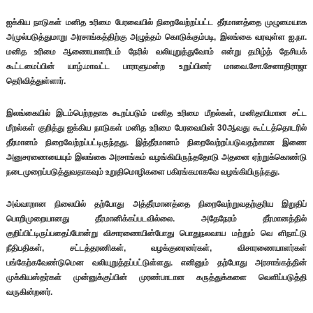
ஐக்கிய நாடுகள் மனித உரிமை பேரவையில் நிறைவேற்றப்பட்ட தீர்மானத்தை முழுமையாக
அமுல்படுத்துமாறு அரசாங்கத்திற்கு அழுத்தம் கொடுக்கும்படி, இலங்கை வரவுள்ள ஐ.நா.
மனித உரிமை ஆணையாளரிடம் நேரில் வலியுறுத்துவோம் என்று தமிழ்த் தேசியக்
கூட்டமைப்பின் யாழ்.மாவட்ட பாராளுமன்ற உறுப்பினர் மாவை.சோ.சேனாதிராஜா
தெரிவித்துள்ளார்.
இலங்கையில் இடம்பெற்றதாக கூறப்படும் மனித உரிமை மீறல்கள், மனிதாபிமான சட்ட
மீறல்கள் குறித்து ஐக்கிய நாடுகள் மனித உரிமை பேரவையின் 30ஆவது கூட்டத்தொடரில்
தீர்மானம் நிறைவேற்றப்பட்டிருந்தது. இத்தீர்மானம் நிறைவேற்றப்படுவதற்கான இணை
அனுசரணையையும் இலங்கை அரசாங்கம் வழங்கியிருந்ததோடு அதனை ஏற்றுக்கொண்டு
நடைமுறைப்படுத்துவதாகவும் உறுதிமொழிகளை பகிரங்கமாகவே வழங்கியிருந்தது.
அவ்வாறான நிலையில் தற்போது அத்தீர்மானத்தை நிறைவேற்றுவதற்குரிய இறுதிப்
பொறிமுறையானது தீர்மானிக்கப்படவில்லை. அதேநேரம் தீர்மானத்தில்
குறிப்பிட்டிருப்பதைப்போன்று விசாரணையின்போது பொதுநலவாய மற்றும் வெ ளிநாட்டு
நீதிபதிகள், சட்டத்தரணிகள், வழக்குரைனர்கள், விசாரணையாளர்கள்
பங்கேற்கவேண்டுமென வலியுறுத்தப்பட்டுள்ளது. எனினும் தற்போது அரசாங்கத்தின்
முக்கியஸ்தர்கள் முன்னுக்குப்பின் முரண்பாடான கருத்துக்களை வெளிப்படுத்தி
வருகின்றனர்.