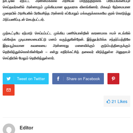
நாட்டிலே ஏற்பட்ட அண்மைக்கால அரசியல் மாற்றத்திற்காக பாரியபங்களிப்புச்
செய்தவர்களில் அன்னாரும் முக்கியமான ஒருவராக விளங்கினார். மிகவும் நேர்மையான
முறையில் அரசியலில் பிரவேசித்த அன்னார் எப்போதும் மக்களுக்காககவே குரல் கொடுத்து
அர்ப்பணிப்புடன் செயற்பட்டார்.
முற்கூட்டியே ஏற்பாடு செய்யப்பட்ட முக்கிய பணியொன்றின் காரணமாக ஈமச் சடங்கில்
பங்கேற்க முடியாமையையிட்டு மனம் வருந்துகின்றேன். இத்துயர்மிக்க சந்தர்ப்பத்திலே
இதயபூர்வமான கவலையை அன்னாரது மனைவிக்கும் குடும்பத்தினருக்கும்
தெரிவித்துக்கொள்கின்றேன் – என்று எதிர்க்கட்சித் தலைவர் விடுத்துள்ள அனுதாபச்
செய்தியில் மேலும் தெரிவித்துள்ளார்.
Tweet on Twitter
Share on Facebook
21
Likes
Editor