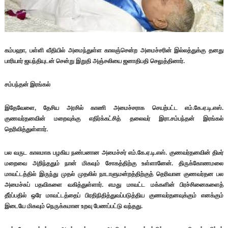
கம்பஹா, பள்ளி வீதியில் அமைந்துள்ள காலஞ்சென்ற அமைச்சரின் இல்லத்துக்கு தனது
பாரியார் ஜயந்தியுடன் சென்று இறுதி அஞ்சலியை ஜனாதிபதி செலுத்தினார்.
சம்பந்தன் இரங்கல்
இதேவேளை, தேசிய அரசில் காணி அமைச்சராக செயற்பட்ட எம்.கே.ஏ.டி.எஸ்.
குணவர்தனவின் மறைவுக்கு எதிர்க்கட்சித் தலைவர் இரா.சம்பந்தன் இரங்கல்
தெரிவித்துள்ளார்.
பல வருட காலமாக பழகிய நண்பனான அமைச்சர் எம்.கே.ஏ.டி.எஸ். குணவர்தனவின் திடீர்
மறைவை அறிந்ததும் நான் மிகவும் சோகத்திற்கு உள்ளானேன். திருக்கோணமலை
மாவட்டத்தில் இருந்து முதல் முதலில் நாடாளுமன்றத்திற்குத் தெரிவான குணவர்தன பல
அமைச்சுப் பதவிகளை வகித்துள்ளார். எமது மாவட்ட மக்களின் பிரச்சினைகளைத்
தீர்ப்பதில் ஒரே மாவட்டத்தைப் பிரதிநிதித்துவப்படுத்திய குணவர்தனவுக்கும் எனக்கும்
இடையே மிகவும் நெருக்கமான உறவு பேணப்பட்டு வந்தது.