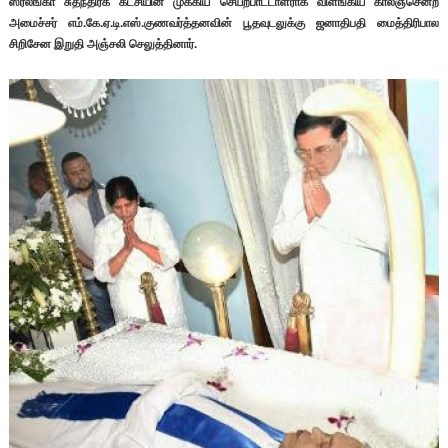
ஸ்ரீலங்கா சுதந்திரக் கட்சியின் முக்கிய செயற்பாட்டாளராக விளங்கிய காலஞ்சென்ற
அமைச்சர் எம்.கே.ஏ.டி.எஸ்.குணவர்த்தனவின் பூதவுடலுக்கு ஜனாதிபதி மைத்திரிபால
சிறிசேன இறுதி அஞ்சலி செலுத்தினார்.