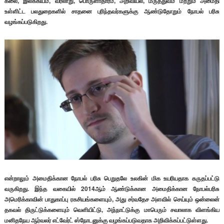
கலை, இலக்கியம், வரலாறு, பொருளாதாரம், அறிவியல், மருத்துவம் மற்றும் அமைதி
உள்ளிட்ட பலதுறைகளில் சாதனை புரிந்தவர்களுக்கு ஆண்டுதோறும் நோபல் பரிசு
வழங்கப்படுகிறது.
என்றாலும் அமைதிக்கான நோபல் பரிசு பெறுதலே உலகின் மிக உயரியதாக கருதப்பட்டு
வருகிறது. இந்த வகையில் 2014ஆம் ஆண்டுக்கான அமைதிக்கான நோபல்பரிசு
அமெரிக்காவின் பாதுகாப்பு ரகசியங்களையும், அது சர்வதேச அளவில் செய்யும் ஒன்லைன்
தகவல் திருட்டுக்களையும் வெளியிட்டு, அந்நாட்டுக்கு மாபெரும் சவாலாக விளங்கிய
மனிதநேய ஆர்வலர் எட்வேர்ட் ஸ்நோடனுக்கு வழங்கப்படுவதாக அறிவிக்கப்பட்டுள்ளது.