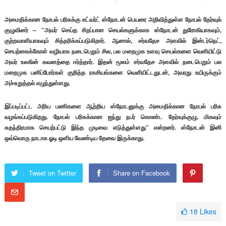
அமைதிக்கான நோபல் பரிசுக்கு எட்வர்ட் ஸ்நோடன் பெயரை அறிவித்துள்ள நோபல் தேர்வுக்
குழுவினர் – “அவர் செய்த சிறப்பான செயல்களுக்காக ஸ்நோடன் துரோகியாகவும்,
குற்றவாளியாகவும் சித்தரிக்கப்படுகிறார். ஆனால், சர்வதேச அளவில் இன்டர்நெட்,
செயற்கைக்கோள் வழியாக நடைபெறும் சில, பல மறைமுக உளவு செயல்களை வெளியிட்டு
அவர் உலகின் கவனத்தை ஈர்த்தார். இதன் மூலம் சர்வதேச அளவில் நடைபெறும் பல
மறைமுக பனிப்போர்கள் குறித்த ரகசியங்களை வெளியிட்டதுடன், அவரது உயிருக்கும்
அச்சுறுத்தல் எழுந்துள்ளது.
இப்படிப்பட்ட அரிய பணிகளை ஆற்றிய ஸ்நோடனுக்கு அமைதிக்கான நோபல் பரிசு
வழங்கப்படுகிறது. நோபல் பரிசுக்கான ஐந்து நபர் கொண்ட தேர்வுக்குழு, மிகவும்
சுதந்திரமாக செயற்பட்டு இந்த முடிவை எடுத்துள்ளது” என்றனர். ஸ்நோடன் இனி
ஒவ்வொரு நாடாக ஓடி ஒளிய வேண்டிய தேவை இருக்காது.
Tweet on Twitter
Share on Facebook
18
Likes