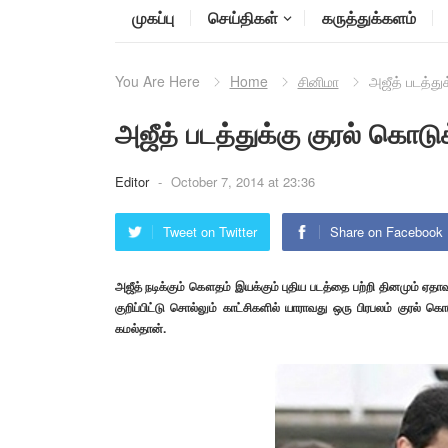
முகப்பு
செய்திகள்
கருத்துக்களம்
You Are Here
Home
சினிமா
அஜீத் படத்து
அஜீத் படத்துக்கு குரல் கொடு
Editor
-
October 7, 2014 at 23:36
Tweet on Twitter
Share on Facebook
அஜீத் நடிக்கும் கௌதம் இயக்கும் புதிய படத்தை பற்றி தினமும் ஏதாவ
குறிப்பிட்டு சொல்லும் காட்சிகளில் யாராவது ஒரு பிரபலம் குரல
கமல்தான்.