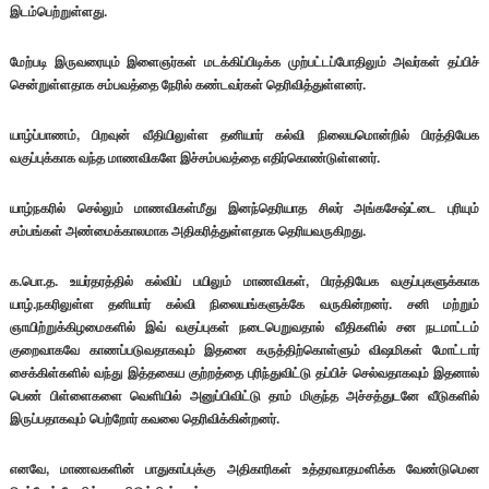
இடம்பெற்றுள்ளது.
மேற்படி இருவரையும் இளைஞர்கள் மடக்கிப்பிடிக்க முற்பட்டப்போதிலும் அவர்கள் தப்பிச்
சென்றுள்ளதாக சம்பவத்தை நேரில் கண்டவர்கள் தெரிவித்துள்ளனர்.
யாழ்ப்பாணம், பிறவுன் வீதியிலுள்ள தனியார் கல்வி நிலையமொன்றில் பிரத்தியேக
வகுப்புக்காக வந்த மாணவிகளே இச்சம்பவத்தை எதிர்கொண்டுள்ளனர்.
யாழ்நகரில் செல்லும் மாணவிகள்மீது இனந்தெரியாத சிலர் அங்கசேஷ்ட்டை புரியும்
சம்பங்கள் அண்மைக்காலமாக அதிகரித்துள்ளதாக தெரியவருகிறது.
க.பொ.த. உயர்தரத்தில் கல்விப் பயிலும் மாணவிகள், பிரத்தியேக வகுப்புகளுக்காக
யாழ்.நகரிலுள்ள தனியார் கல்வி நிலையங்களுக்கே வருகின்றனர். சனி மற்றும்
ஞாயிற்றுக்கிழமைகளில் இவ் வகுப்புகள் நடைபெறுவதால் வீதிகளில் சன நடமாட்டம்
குறைவாகவே காணப்படுவதாகவும் இதனை கருத்திற்கொள்ளும் விஷமிகள் மோட்டார்
சைக்கிள்களில் வந்து இத்தகைய குற்றத்தை புரிந்துவிட்டு தப்பிச் செல்வதாகவும் இதனால்
பெண் பிள்ளைகளை வெளியில் அனுப்பிவிட்டு தாம் மிகுந்த அச்சத்துடனே வீடுகளில்
இருப்பதாகவும் பெற்றோர் கவலை தெரிவிக்கின்றனர்.
எனவே, மாணவகளின் பாதுகாப்புக்கு அதிகாரிகள் உத்தரவாதமளிக்க வேண்டுமென