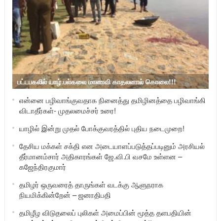
பட்டபகலில் யாழ்.பல்கலை மாணவி காதலனால் கொலை!!!
என்னை பழிவாங்குவதாக நினைத்து தமிழினத்தை பழிவாங்கி
விடாதீர்கள்- முதலமைச்சர் உரை!
யாழில் இன்று முதல் போக்குவரத்தில் புதிய நடைமுறை!
தேசிய மக்கள் சக்தி என அடையாளப்படுத்தப்படினும் அரசியல்
தீர்மானம்சார் அதிகாரங்கள் ஜே.வி.பி வசமே உள்ளன –
கஜேந்திரகுமார்
தமிழர் ஒருவரைத் தாருங்கள் வடக்கு ஆளுநராக
நியமிக்கின்றேன் – ஜனாதிபதி
தமிழீழ விடுதலைப் புலிகள் அமைப்பின் மூத்த தளபதியின்