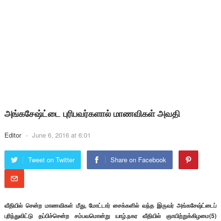
அங்கசேஷ்ட்டை புரிபவர்களால் மாணவிகள் அவதி
Editor
-
June 6, 2016 at 6:01
Tweet on Twitter
Share on Facebook
வீதியில் சென்ற மாணவிகள் மீது, மோட்டார் சைக்களில் வந்த இருவர் அங்கசேஷ்ட்டைப்
புரிந்துவிட்டு தப்பிச்சென்ற சம்பவமொன்று யாழ்.நகர வீதியில் ஞாயிற்றுக்கிழமை(5)